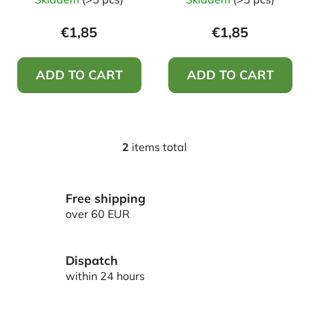
u
c
€1,85
€1,85
t
s
ADD TO CART
ADD TO CART
2
items total
L
i
s
Free shipping
t
i
over 60 EUR
n
g
c
Dispatch
o
within 24 hours
n
t