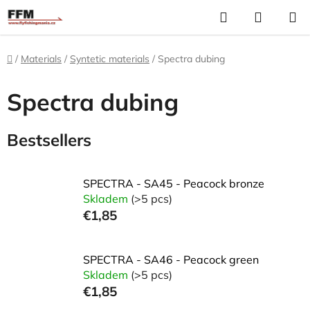
Skip
Search
S
to
C
content
Home
/
Materials
/
Syntetic materials
/
Spectra dubing
Spectra dubing
Bestsellers
SPECTRA - SA45 - Peacock bronze
Skladem
(>5 pcs)
€1,85
SPECTRA - SA46 - Peacock green
Skladem
(>5 pcs)
€1,85