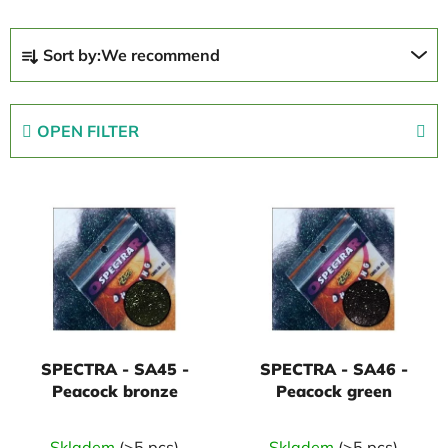
P
Sort by:
We recommend
r
o
d
OPEN FILTER
u
c
L
t
i
s
s
o
t
r
o
t
f
i
p
n
SPECTRA - SA45 -
SPECTRA - SA46 -
r
g
Peacock bronze
Peacock green
o
d
Skladem
(>5 pcs)
Skladem
(>5 pcs)