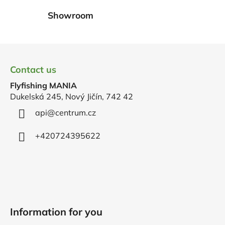
r
Showroom
o
l
s
F
o
Contact us
o
Flyfishing MANIA
t
Dukelská 245, Nový Jičín, 742 42
e
r
api
@
centrum.cz
+420724395622
Information for you