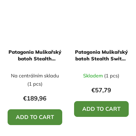
Patagonia Muškařský
Patagonia Muškařský
batoh Stealth
batoh Stealth Switch
Backpack 25L - River
Pack 3L - Forge Grey
Rock Green
Na centrálním skladu
Skladem
(1 pcs)
(1 pcs)
€57,79
€189,96
ADD TO CART
ADD TO CART