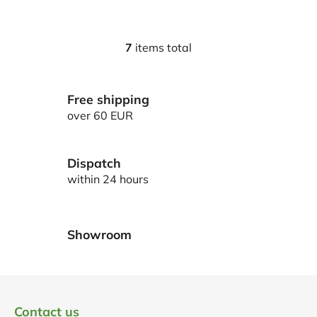
7
items total
L
i
s
Free shipping
t
i
over 60 EUR
n
g
c
Dispatch
o
within 24 hours
n
t
r
Showroom
o
l
s
F
o
Contact us