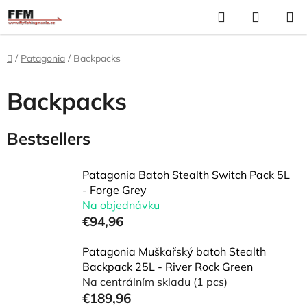
Skip
Search
S
to
C
content
Home
/
Patagonia
/
Backpacks
Backpacks
Bestsellers
Patagonia Batoh Stealth Switch Pack 5L
- Forge Grey
Na objednávku
€94,96
Patagonia Muškařský batoh Stealth
Backpack 25L - River Rock Green
Na centrálním skladu
(1 pcs)
€189,96