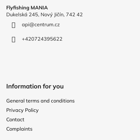
o
Flyfishing MANIA
t
Dukelská 245, Nový Jičín, 742 42
e
r
api
@
centrum.cz
+420724395622
Information for you
General terms and conditions
Privacy Policy
Contact
Complaints