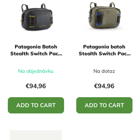
s
s
o
t
r
o
t
f
i
p
n
Patagonia Batoh
Patagonia batoh
r
g
Stealth Switch Pack
Stealth Switch Pack
o
5L - Forge Grey
5L - River Rock Green
d
Na objednávku
Na dotaz
u
c
€94,96
€94,96
t
s
ADD TO CART
ADD TO CART