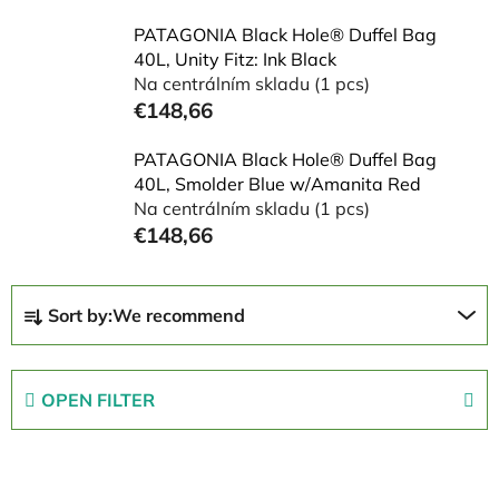
PATAGONIA Black Hole® Duffel Bag
40L, Unity Fitz: Ink Black
Na centrálním skladu
(1 pcs)
€148,66
PATAGONIA Black Hole® Duffel Bag
40L, Smolder Blue w/Amanita Red
Na centrálním skladu
(1 pcs)
€148,66
P
Sort by:
We recommend
r
o
d
OPEN FILTER
u
c
L
t
i