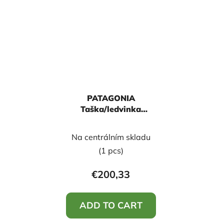
PATAGONIA
Taška/ledvinka
Stormsurge Hip Pack
10L
Na centrálním skladu
(1 pcs)
€200,33
ADD TO CART