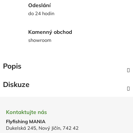
Odeslání
do 24 hodin
Kamenný obchod
showroom
Popis
Diskuze
Z
á
Kontaktujte nás
p
Flyfishing MANIA
a
Dukelská 245, Nový Jičín, 742 42
t