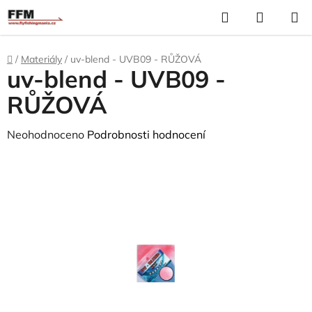
Přejít
Hledat
N
na
K
obsah
Domů
/
Materiály
/
uv-blend - UVB09 - RŮŽOVÁ
uv-blend - UVB09 -
RŮŽOVÁ
Průměrné
Neohodnoceno
Podrobnosti hodnocení
hodnocení
produktu
je
0,0
z
5
hvězdiček.