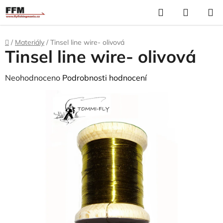
Přejít
Hledat
N
na
K
obsah
Domů
/
Materiály
/
Tinsel line wire- olivová
Tinsel line wire- olivová
Průměrné
Neohodnoceno
Podrobnosti hodnocení
hodnocení
produktu
je
0,0
z
5
hvězdiček.