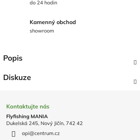
do 24 hodin
Kamenný obchod
showroom
Popis
Diskuze
Z
á
Kontaktujte nás
p
Flyfishing MANIA
a
Dukelská 245, Nový Jičín, 742 42
t
í
api
@
centrum.cz