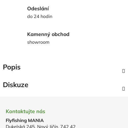
Odeslání
do 24 hodin
Kamenný obchod
showroom
Popis
Diskuze
Z
á
Kontaktujte nás
p
Flyfishing MANIA
a
Dukelská 245, Nový Jičín, 742 42