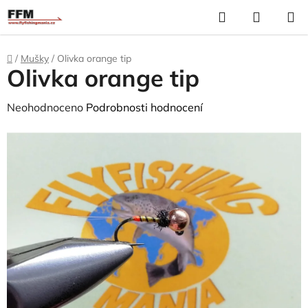
Přejít
Hledat
N
na
K
obsah
Domů
/
Mušky
/
Olivka orange tip
Olivka orange tip
Průměrné
Neohodnoceno
Podrobnosti hodnocení
hodnocení
produktu
je
0,0
z
5
hvězdiček.