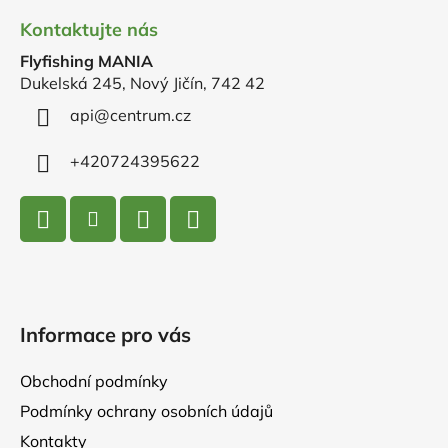
á
Kontaktujte nás
p
Flyfishing MANIA
a
Dukelská 245, Nový Jičín, 742 42
t
í
api
@
centrum.cz
+420724395622
Informace pro vás
Obchodní podmínky
Podmínky ochrany osobních údajů
Kontakty