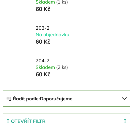
Skladem
(1 ks)
60 Kč
203-2
Na objednávku
60 Kč
204-2
Skladem
(2 ks)
60 Kč
Ř
Řadit podle:
Doporučujeme
a
z
e
OTEVŘÍT FILTR
n
í