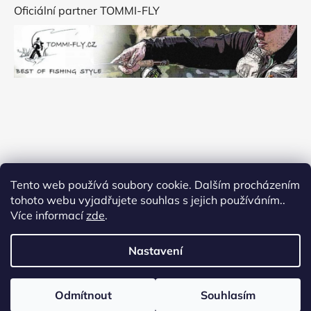
Oficiální partner TOMMI-FLY
Tento web používá soubory cookie. Dalším procházením
tohoto webu vyjadřujete souhlas s jejich používáním..
Více informací
zde
.
Nastavení
Vytvořil Shoptet
Odmítnout
Souhlasím
Copyright 2026
Flyfishingmania
. Všechna práva