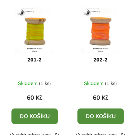
V
p
ý
r
p
o
i
d
s
u
p
k
r
t
201-2
202-2
o
ů
d
u
Skladem
(1 ks)
Skladem
(1 ks)
k
t
60 Kč
60 Kč
ů
DO KOŠÍKU
DO KOŠÍKU
Vysoká odrazivost UV
Vysoká odrazivost UV