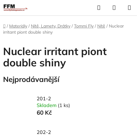
Přejít
Hledat
N
na
K
obsah
Domů
/
Materiály
/
Nítě, Lamety, Drátky
/
Tommi Fly
/
Nítě
/
Nuclear
irritant piont double shiny
Nuclear irritant piont
double shiny
Nejprodávanější
201-2
Skladem
(1 ks)
60 Kč
202-2