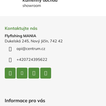
p
showroom
i
s
u
Z
á
Kontaktujte nás
p
Flyfishing MANIA
a
Dukelská 245, Nový Jičín, 742 42
t
í
api
@
centrum.cz
+420724395622
Informace pro vás