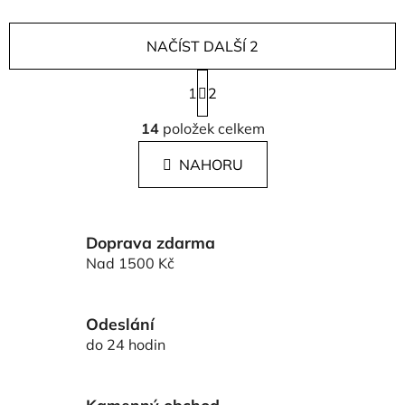
NAČÍST DALŠÍ 2
S
1
t
2
r
O
á
14
položek celkem
v
n
l
k
NAHORU
á
o
d
v
a
á
c
n
Doprava zdarma
í
í
Nad 1500 Kč
p
r
v
Odeslání
k
do 24 hodin
y
v
ý
Kamenný obchod