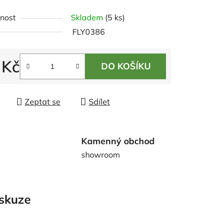
ení
nost
Skladem
(5 ks)
tu
FLY0386
 Kč
DO KOŠÍKU
 cena:
ek.
Zeptat se
Sdílet
Kamenný obchod
showroom
skuze