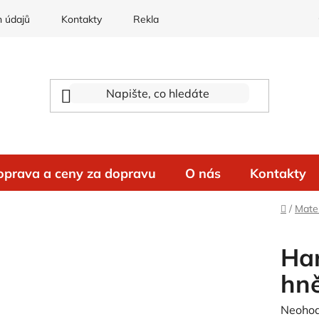
 údajů
Kontakty
Reklamace
oprava a ceny za dopravu
O nás
Kontakty
Domů
/
Mater
Har
hn
Průměr
Neoho