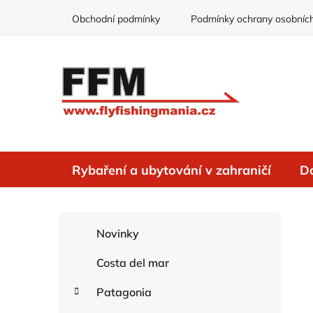
Přejít
Obchodní podmínky
Podmínky ochrany osobních
na
obsah
Rybaření a ubytování v zahraničí
D
P
K
Přeskočit
Novinky
o
a
kategorie
s
t
Costa del mar
e
t
g
r
Patagonia
o
a