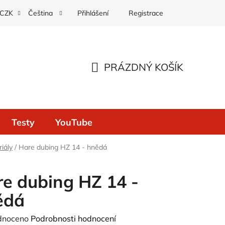
Přihlášení
Registrace
CZK
Čeština
PRÁZDNÝ KOŠÍK
NÁKUPNÍ
KOŠÍK
Testy
YouTube
iály
/
Hare dubing HZ 14 - hnědá
e dubing HZ 14 -
ědá
né
dnoceno
Podrobnosti hodnocení