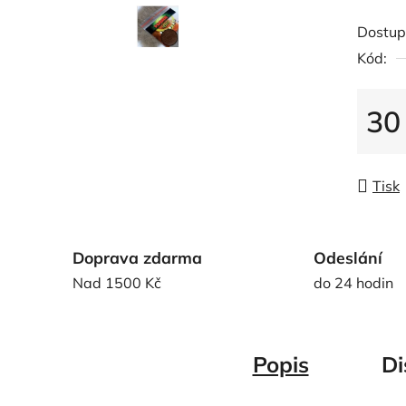
hodnoc
Dostup
produk
Kód:
je
0,0
z
30
5
Měrná
hvězdič
Tisk
Doprava zdarma
Odeslání
Nad 1500 Kč
do 24 hodin
Popis
Di