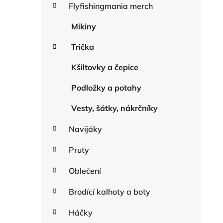
r
Flyfishingmania merch
n
i
n
e
Mikiny
í
Trička
p
a
Kšiltovky a čepice
n
e
Podložky a potahy
l
Vesty, šátky, nákrčníky
Navijáky
Pruty
Oblečení
Brodící kalhoty a boty
Háčky