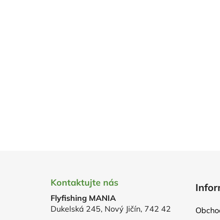
Z
á
Kontaktujte nás
Infor
p
Flyfishing MANIA
a
Dukelská 245, Nový Jičín, 742 42
Obcho
t