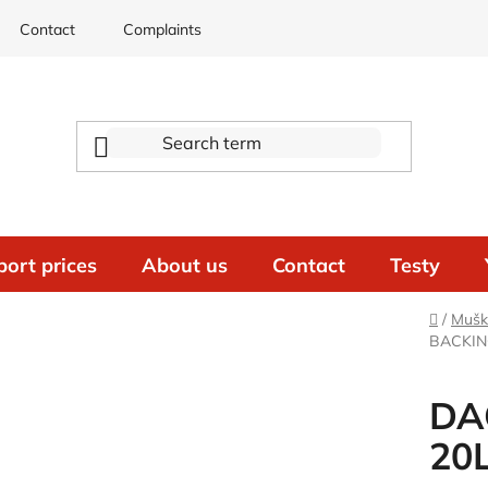
Contact
Complaints
port prices
About us
Contact
Testy
Home
/
Mušk
BACKING
DA
20L