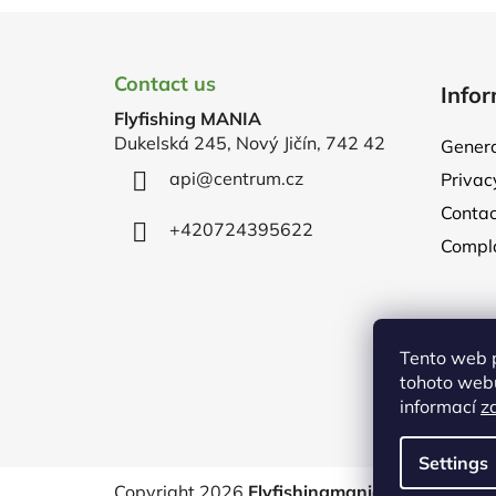
F
o
Contact us
Infor
o
Flyfishing MANIA
t
Dukelská 245, Nový Jičín, 742 42
Genera
e
api
@
centrum.cz
Privac
r
Contac
+420724395622
Compla
Tento web 
tohoto webu
informací
z
Settings
Copyright 2026
Flyfishingmania
. All rights re