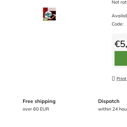
The
Not ra
averag
Availab
produc
Code:
rating
is
0,0
€5
out
Measu
of
5
stars.
Print
Free shipping
Dispatch
over 60 EUR
within 24 hou