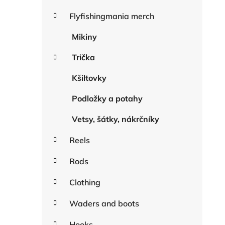
o
a
r
Flyfishingmania merch
r
i
e
Mikiny
s
Trička
Kšiltovky
Podložky a potahy
Vetsy, šátky, nákrčníky
Reels
Rods
Clothing
Waders and boots
Hooks