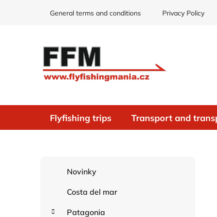
Skip
General terms and conditions
Privacy Policy
to
content
Flyfishing trips
Transport and trans
S
C
Skip
Novinky
i
a
categories
d
t
Costa del mar
e
e
g
b
Patagonia