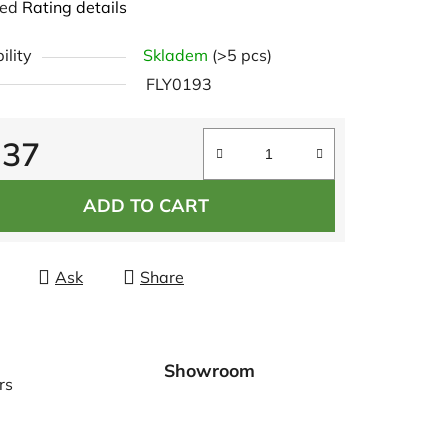
ted
Rating details
e
ility
Skladem
(>5 pcs)
t
FLY0193
,37
re price:
ADD TO CART
Ask
Share
Showroom
rs