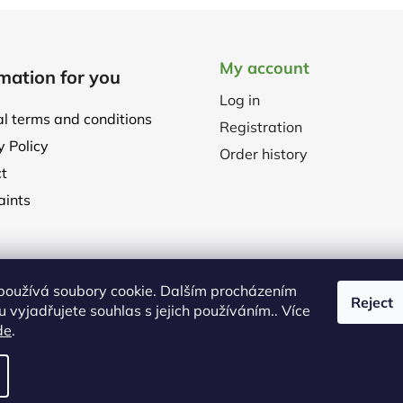
My account
mation for you
Log in
l terms and conditions
Registration
y Policy
Order history
t
ints
používá soubory cookie. Dalším procházením
Reject
 vyjadřujete souhlas s jejich používáním.. Více
de
.
served.