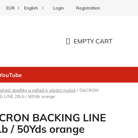
Login
Registration
EUR
English
EMPTY CART
SHOPPING
CART
YouTube
ařské doplňky a nářadí k vázání mušek
/
DACRON
 LINE 20Lb / 50Yds orange
CRON BACKING LINE
b / 50Yds orange