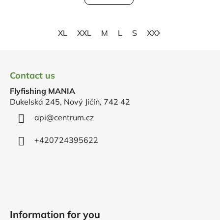
XL
XXL
M
L
S
XXXL
F
o
Contact us
o
Flyfishing MANIA
t
Dukelská 245, Nový Jičín, 742 42
e
r
api
@
centrum.cz
+420724395622
Information for you