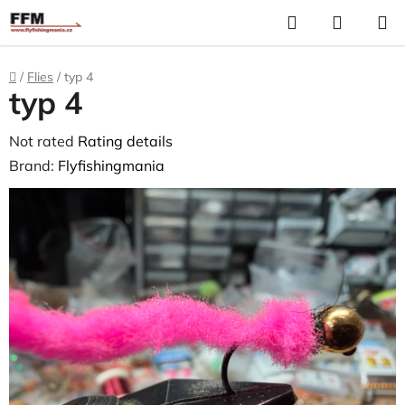
Skip
Search
S
to
C
content
Home
/
Flies
/
typ 4
typ 4
The
Not rated
Rating details
average
Brand:
Flyfishingmania
product
rating
is
0,0
out
of
5
stars.