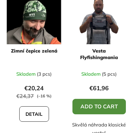
Zimní čepice zelená
Vesta
Flyfishingmania
Skladem
(3 pcs)
Skladem
(5 pcs)
€20,24
€61,96
€24,37
(–16 %)
ADD TO CART
DETAIL
Skvělá náhrada klasické
vesty!