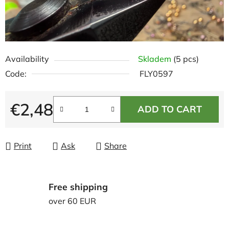
Availability
Skladem
(5 pcs)
Code:
FLY0597
€2,48
ADD TO CART
Measure price:
Print
Ask
Share
Free shipping
over 60 EUR