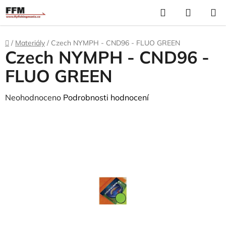
Přejít
Hledat
N
na
K
obsah
Domů
/
Materiály
/
Czech NYMPH - CND96 - FLUO GREEN
Czech NYMPH - CND96 -
FLUO GREEN
Průměrné
Neohodnoceno
Podrobnosti hodnocení
hodnocení
produktu
je
0,0
z
5
hvězdiček.