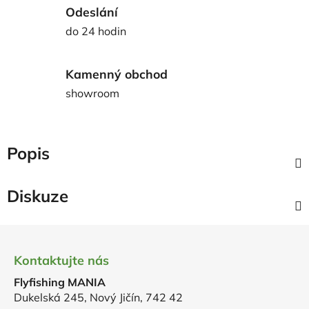
Odeslání
do 24 hodin
Kamenný obchod
showroom
Popis
Diskuze
Z
á
Kontaktujte nás
p
Flyfishing MANIA
a
Dukelská 245, Nový Jičín, 742 42
t