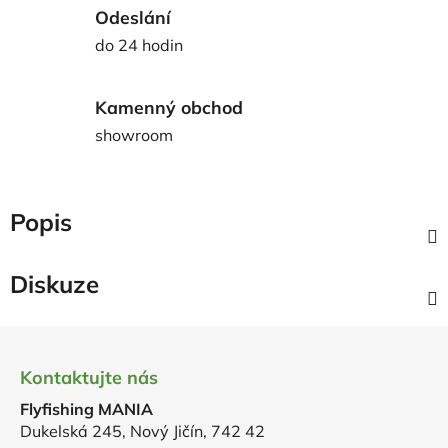
Odeslání
do 24 hodin
Kamenný obchod
showroom
Popis
Diskuze
Z
á
Kontaktujte nás
p
Flyfishing MANIA
a
Dukelská 245, Nový Jičín, 742 42
t