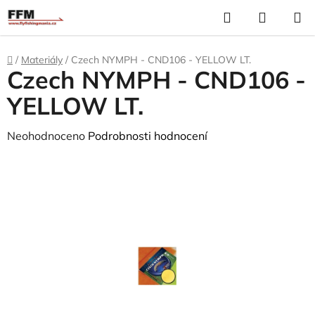
Přejít
Hledat
N
na
K
obsah
Domů
/
Materiály
/
Czech NYMPH - CND106 - YELLOW LT.
Czech NYMPH - CND106 -
YELLOW LT.
Průměrné
Neohodnoceno
Podrobnosti hodnocení
hodnocení
produktu
je
0,0
z
5
hvězdiček.