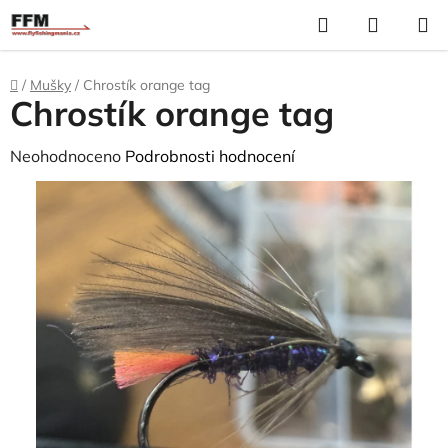
Přejít
Hledat
N
na
K
obsah
Domů
/
Mušky
/
Chrostík orange tag
Chrostík orange tag
Průměrné
Neohodnoceno
Podrobnosti hodnocení
hodnocení
produktu
je
0,0
z
5
hvězdiček.