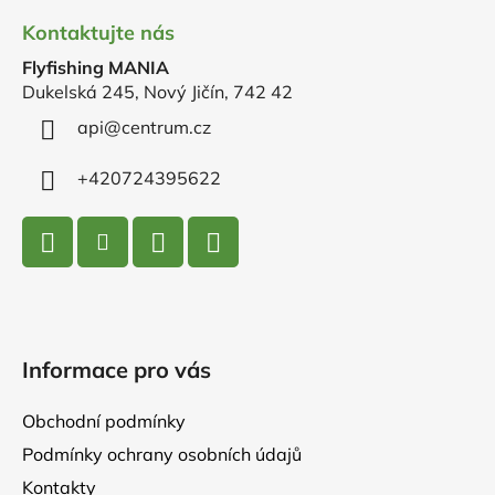
á
Kontaktujte nás
p
Flyfishing MANIA
a
Dukelská 245, Nový Jičín, 742 42
t
í
api
@
centrum.cz
+420724395622
Informace pro vás
Obchodní podmínky
Podmínky ochrany osobních údajů
Kontakty