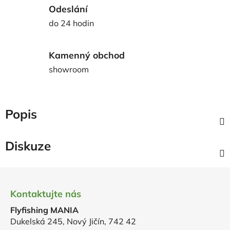
Odeslání
do 24 hodin
Kamenný obchod
showroom
Popis
Diskuze
Z
á
Kontaktujte nás
p
Flyfishing MANIA
a
Dukelská 245, Nový Jičín, 742 42
t