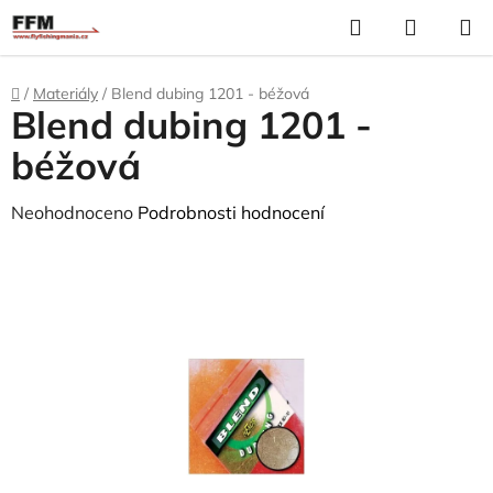
Přejít
Hledat
N
na
K
obsah
Domů
/
Materiály
/
Blend dubing 1201 - béžová
Blend dubing 1201 -
béžová
Průměrné
Neohodnoceno
Podrobnosti hodnocení
hodnocení
produktu
je
0,0
z
5
hvězdiček.