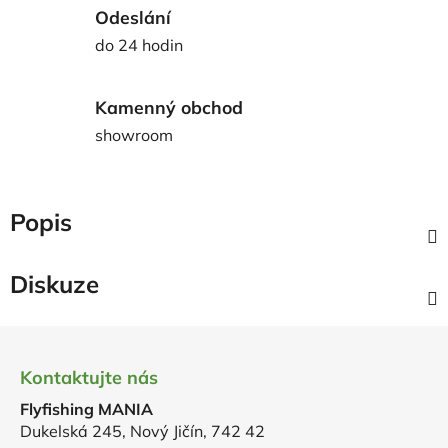
Odeslání
do 24 hodin
Kamenný obchod
showroom
Popis
Diskuze
Z
á
Kontaktujte nás
p
Flyfishing MANIA
a
Dukelská 245, Nový Jičín, 742 42
t