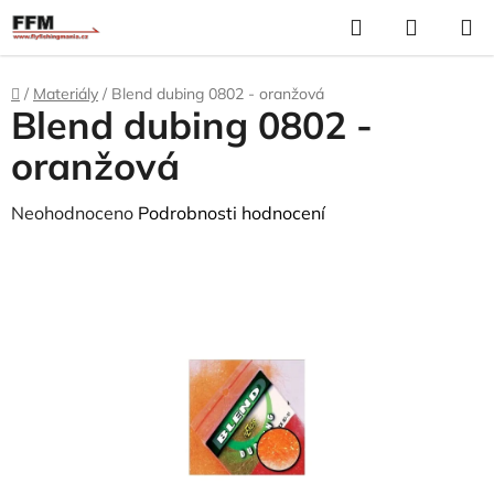
Přejít
Hledat
N
na
K
obsah
Domů
/
Materiály
/
Blend dubing 0802 - oranžová
Blend dubing 0802 -
oranžová
Průměrné
Neohodnoceno
Podrobnosti hodnocení
hodnocení
produktu
je
0,0
z
5
hvězdiček.