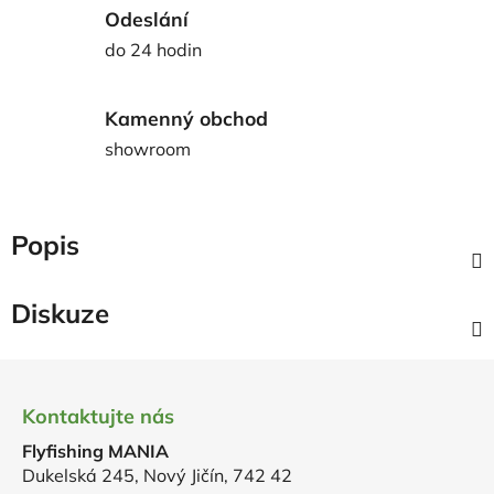
Odeslání
do 24 hodin
Kamenný obchod
showroom
Popis
Diskuze
Z
á
Kontaktujte nás
p
Flyfishing MANIA
a
Dukelská 245, Nový Jičín, 742 42
t