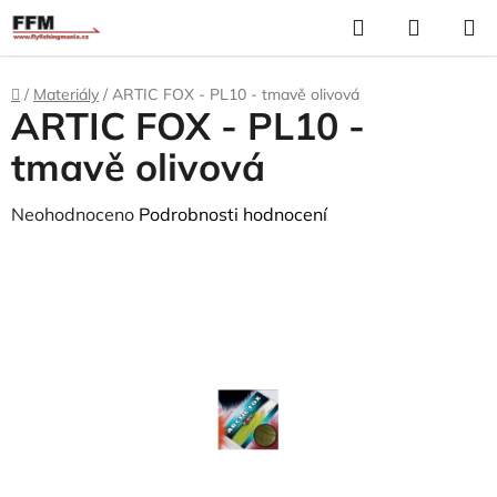
Přejít
Hledat
N
na
K
obsah
Domů
/
Materiály
/
ARTIC FOX - PL10 - tmavě olivová
ARTIC FOX - PL10 -
tmavě olivová
Průměrné
Neohodnoceno
Podrobnosti hodnocení
hodnocení
produktu
je
0,0
z
5
hvězdiček.