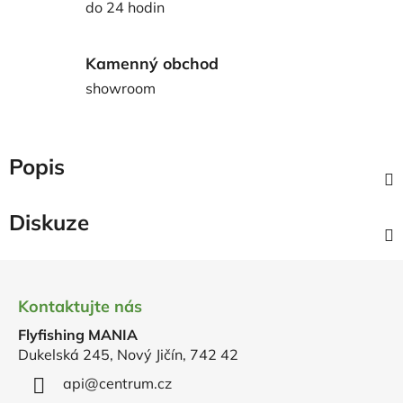
do 24 hodin
Kamenný obchod
showroom
Popis
Diskuze
Z
á
Kontaktujte nás
p
Flyfishing MANIA
a
Dukelská 245, Nový Jičín, 742 42
t
í
api
@
centrum.cz