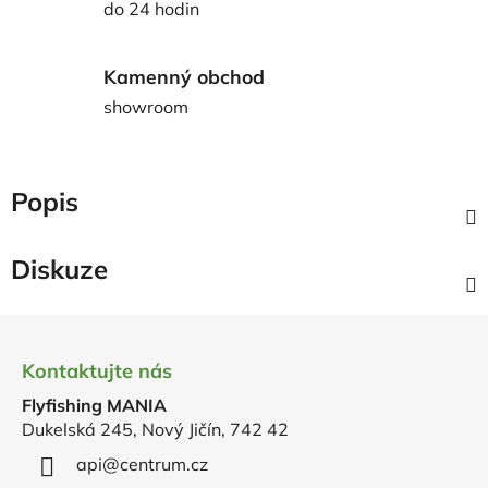
do 24 hodin
Kamenný obchod
showroom
Popis
Diskuze
Z
á
Kontaktujte nás
p
Flyfishing MANIA
a
Dukelská 245, Nový Jičín, 742 42
t
í
api
@
centrum.cz