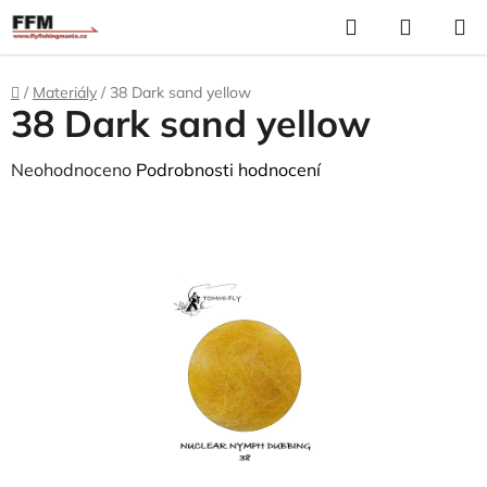
Přejít
Hledat
N
na
K
obsah
Domů
/
Materiály
/
38 Dark sand yellow
38 Dark sand yellow
Průměrné
Neohodnoceno
Podrobnosti hodnocení
hodnocení
produktu
je
0,0
z
5
hvězdiček.