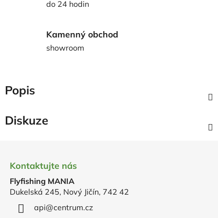
do 24 hodin
Kamenný obchod
showroom
Popis
Diskuze
Z
á
Kontaktujte nás
p
Flyfishing MANIA
a
Dukelská 245, Nový Jičín, 742 42
t
í
api
@
centrum.cz