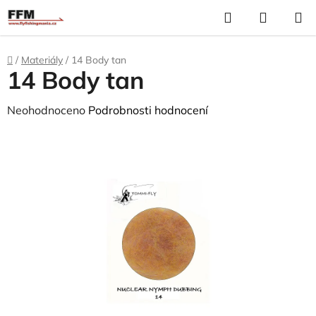
Přejít
Hledat
N
na
K
obsah
Domů
/
Materiály
/
14 Body tan
14 Body tan
Průměrné
Neohodnoceno
Podrobnosti hodnocení
hodnocení
produktu
je
0,0
z
5
hvězdiček.