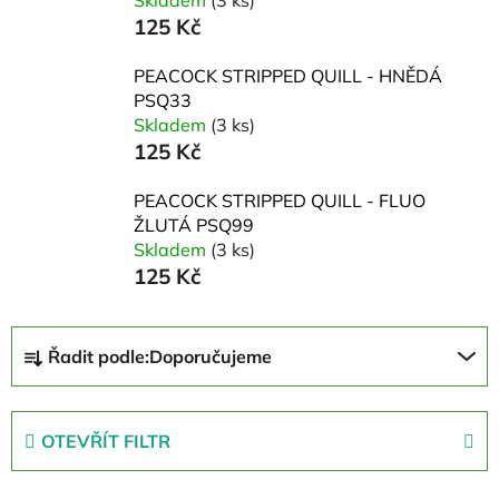
Skladem
(3 ks)
125 Kč
PEACOCK STRIPPED QUILL - HNĚDÁ
PSQ33
Skladem
(3 ks)
125 Kč
PEACOCK STRIPPED QUILL - FLUO
ŽLUTÁ PSQ99
Skladem
(3 ks)
125 Kč
Ř
Řadit podle:
Doporučujeme
a
z
e
OTEVŘÍT FILTR
n
í