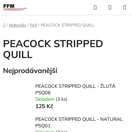
Přejít
Hledat
N
na
K
obsah
Domů
/
Materiály
/
Peří
/
PEACOCK STRIPPED QUILL
PEACOCK STRIPPED
QUILL
Nejprodávanější
PEACOCK STRIPPED QUILL - ŽLUTÁ
PSQ06
Skladem
(3 ks)
125 Kč
PEACOCK STRIPPED QUILL - NATURAL
PSQ01