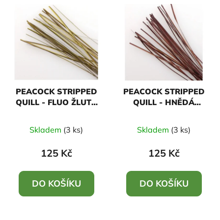
V
p
ý
r
p
o
i
d
s
u
p
k
r
t
PEACOCK STRIPPED
PEACOCK STRIPPED
o
ů
QUILL - FLUO ŽLUTÁ
QUILL - HNĚDÁ
d
PSQ99
PSQ33
u
Skladem
(3 ks)
Skladem
(3 ks)
k
t
125 Kč
125 Kč
ů
DO KOŠÍKU
DO KOŠÍKU