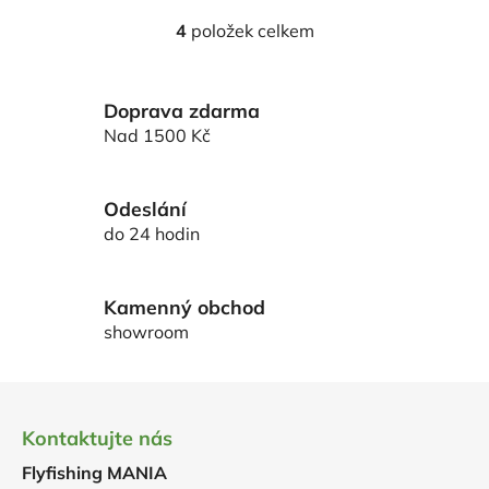
4
položek celkem
O
v
l
Doprava zdarma
á
d
Nad 1500 Kč
a
c
í
Odeslání
p
do 24 hodin
r
v
k
Kamenný obchod
y
showroom
v
ý
Z
p
á
i
Kontaktujte nás
p
s
u
Flyfishing MANIA
a