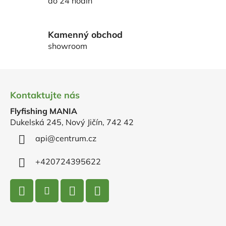
p
do 24 hodin
r
v
k
Kamenný obchod
y
showroom
v
ý
Z
p
á
i
Kontaktujte nás
p
s
u
Flyfishing MANIA
a
Dukelská 245, Nový Jičín, 742 42
t
í
api
@
centrum.cz
+420724395622