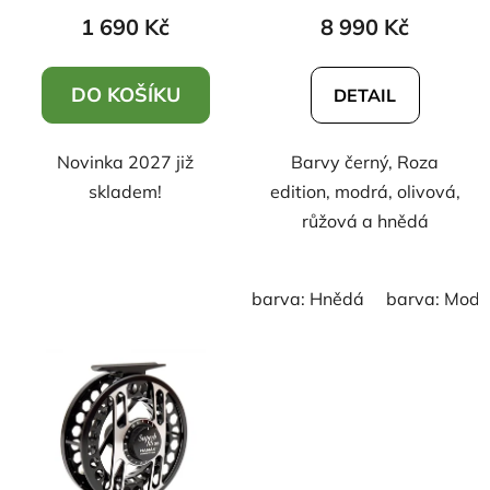
t
1 690 Kč
8 990 Kč
ů
DO KOŠÍKU
DETAIL
Novinka 2027 již
Barvy černý, Roza
skladem!
edition, modrá, olivová,
růžová a hnědá
barva: Hnědá
barva: Modr