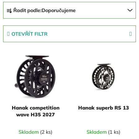
Ř
Řadit podle:
Doporučujeme
a
z
e
OTEVŘÍT FILTR
n
í
V
p
ý
r
p
o
i
d
s
u
p
k
r
t
Hanak competition
Hanak superb RS 13
o
ů
wave H35 2027
d
u
Skladem
(2 ks)
Skladem
(1 ks)
k