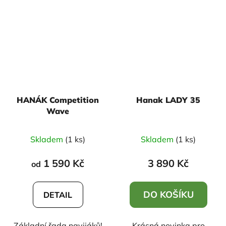
HANÁK Competition
Hanak LADY 35
Wave
Skladem
(1 ks)
Skladem
(1 ks)
1 590 Kč
3 890 Kč
od
DO KOŠÍKU
DETAIL
Základní řada navijáků!
Krásná novinka pro