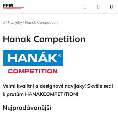
Přejít
Hledat
N
na
K
obsah
Domů
/
Navijáky
/
Hanak Competition
Hanak Competition
Velmi kvalitní a designové navijáky! Skvěle sedí
k prutům HANAKCOMPETITION!
Nejprodávanější