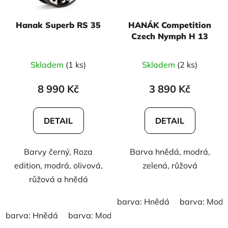
Hanak Superb RS 35
HANÁK Competition
Czech Nymph H 13
Skladem
(1 ks)
Skladem
(2 ks)
8 990 Kč
3 890 Kč
DETAIL
DETAIL
Barvy černý, Roza
Barva hnědá, modrá,
edition, modrá, olivová,
zelená, růžová
růžová a hnědá
barva: Hnědá
barva: Modr
barva: Hnědá
barva: Modrá
barva: Olivová
barva: 