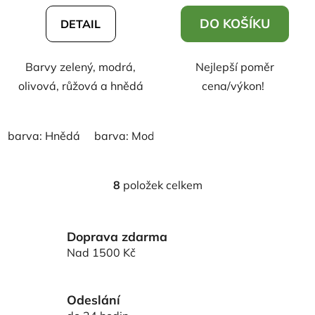
DO KOŠÍKU
DETAIL
Barvy zelený, modrá,
Nejlepší poměr
olivová, růžová a hnědá
cena/výkon!
barva: Hnědá
barva: Modrá
barva: Růžová
barva: 
8
položek celkem
O
v
l
Doprava zdarma
á
d
Nad 1500 Kč
a
c
í
Odeslání