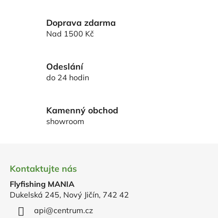
v
l
Doprava zdarma
á
d
Nad 1500 Kč
a
c
í
Odeslání
p
do 24 hodin
r
v
k
Kamenný obchod
y
showroom
v
ý
Z
p
á
i
Kontaktujte nás
p
s
u
Flyfishing MANIA
a
Dukelská 245, Nový Jičín, 742 42
t
í
api
@
centrum.cz