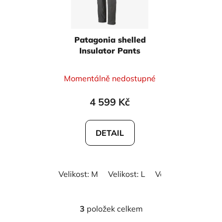
Patagonia shelled
Insulator Pants
Momentálně nedostupné
4 599 Kč
DETAIL
Velikost: M
Velikost: L
Velikost: XL
Veli
3
položek celkem
O