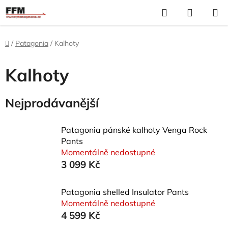
Přejít
Hledat
N
na
K
obsah
Domů
/
Patagonia
/
Kalhoty
Kalhoty
Nejprodávanější
Patagonia pánské kalhoty Venga Rock
Pants
Momentálně nedostupné
3 099 Kč
Patagonia shelled Insulator Pants
Momentálně nedostupné
4 599 Kč