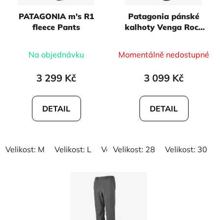
r
t
PATAGONIA m's R1
Patagonia pánské
o
ů
fleece Pants
kalhoty Venga Rock
d
Pants
u
Na objednávku
Momentálně nedostupné
k
t
3 299 Kč
3 099 Kč
ů
DETAIL
DETAIL
Velikost: M
Velikost: L
Velikost: XL
Velikost: 28
Velikost: XXL
Velikost: 30
ba