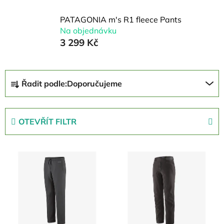
PATAGONIA m's R1 fleece Pants
Na objednávku
3 299 Kč
Ř
Řadit podle:
Doporučujeme
a
z
e
OTEVŘÍT FILTR
n
í
V
p
ý
r
p
o
i
d
s
u
p
k