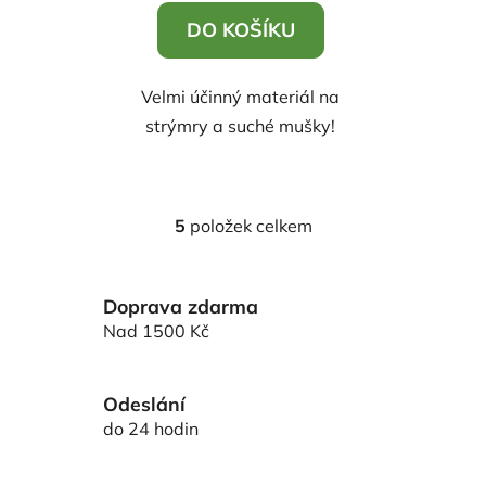
DO KOŠÍKU
Velmi účinný materiál na
strýmry a suché mušky!
5
položek celkem
O
v
l
Doprava zdarma
á
d
Nad 1500 Kč
a
c
í
Odeslání
p
do 24 hodin
r
v