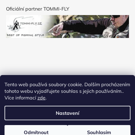
Oficiální partner TOMMI-FLY
Tento web používá soubory cookie. Dalším procházením
tohoto webu vyjadřujete souhlas s jejich používáním..
Více informací
zde
.
Nastavení
Vytvořil Shoptet
Odmítnout
Souhlasím
Copyright 2026
Flyfishingmania
. Všechna práva