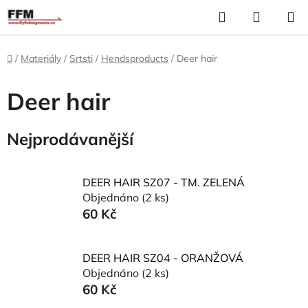
Přejít
Hledat
N
na
K
obsah
Domů
/
Materiály
/
Srtsti
/
Hendsproducts
/
Deer hair
Deer hair
Nejprodávanější
DEER HAIR SZ07 - TM. ZELENÁ
Objednáno
(2 ks)
60 Kč
DEER HAIR SZ04 - ORANŽOVÁ
Objednáno
(2 ks)
60 Kč