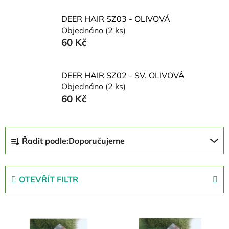
DEER HAIR SZ03 - OLIVOVÁ
Objednáno
(2 ks)
60 Kč
DEER HAIR SZ02 - SV. OLIVOVÁ
Objednáno
(2 ks)
60 Kč
Ř
Řadit podle:
Doporučujeme
a
z
e
OTEVŘÍT FILTR
n
í
V
p
ý
r