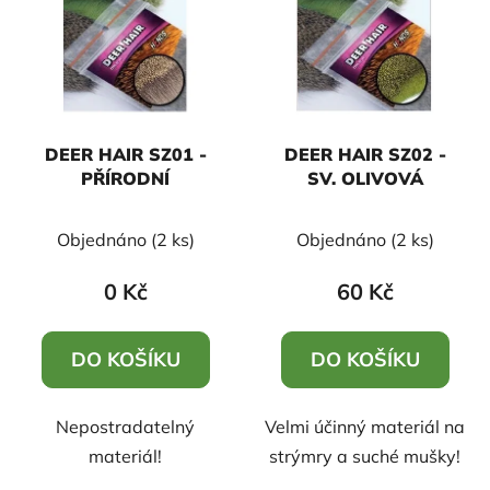
p
o
i
d
s
u
p
k
r
t
DEER HAIR SZ01 -
DEER HAIR SZ02 -
o
ů
PŘÍRODNÍ
SV. OLIVOVÁ
d
u
Objednáno
(2 ks)
Objednáno
(2 ks)
k
t
0 Kč
60 Kč
ů
DO KOŠÍKU
DO KOŠÍKU
Nepostradatelný
Velmi účinný materiál na
materiál!
strýmry a suché mušky!