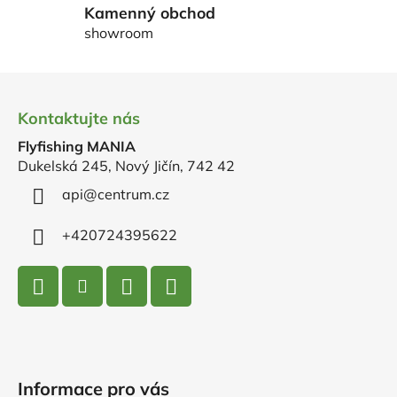
k
Kamenný obchod
y
showroom
v
ý
Z
p
á
i
Kontaktujte nás
p
s
u
Flyfishing MANIA
a
Dukelská 245, Nový Jičín, 742 42
t
í
api
@
centrum.cz
+420724395622
Informace pro vás