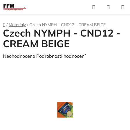
Přejít
Hledat
N
na
K
obsah
Domů
/
Materiály
/
Czech NYMPH - CND12 - CREAM BEIGE
Czech NYMPH - CND12 -
CREAM BEIGE
Průměrné
Neohodnoceno
Podrobnosti hodnocení
hodnocení
produktu
je
0,0
z
5
hvězdiček.