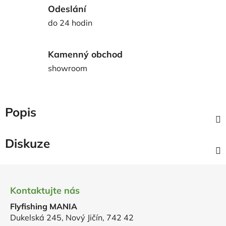
Odeslání
do 24 hodin
Kamenný obchod
showroom
Popis
Diskuze
Z
á
Kontaktujte nás
p
Flyfishing MANIA
a
Dukelská 245, Nový Jičín, 742 42
t