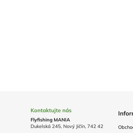
Z
á
Kontaktujte nás
Infor
p
Flyfishing MANIA
a
Dukelská 245, Nový Jičín, 742 42
Obcho
t