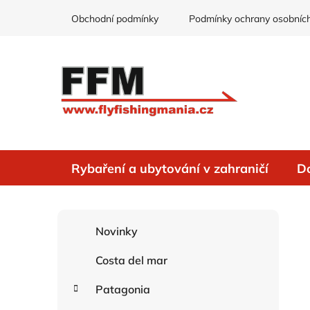
Přejít
Obchodní podmínky
Podmínky ochrany osobních
na
obsah
Rybaření a ubytování v zahraničí
D
P
K
Přeskočit
Novinky
o
a
kategorie
s
t
Costa del mar
e
t
g
r
Patagonia
o
a