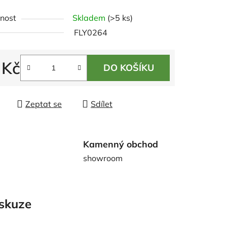
ení
nost
Skladem
(>5 ks)
tu
FLY0264
 Kč
DO KOŠÍKU
 cena:
ek.
Zeptat se
Sdílet
Kamenný obchod
showroom
skuze