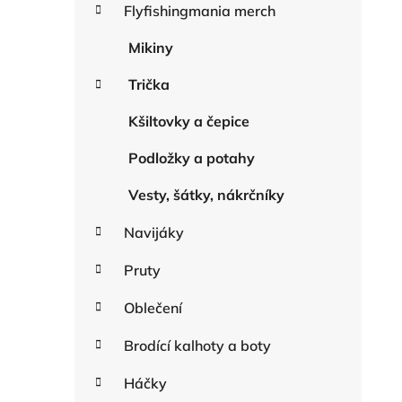
r
Flyfishingmania merch
n
i
n
e
Mikiny
í
Trička
p
a
Kšiltovky a čepice
n
e
Podložky a potahy
l
Vesty, šátky, nákrčníky
Navijáky
Pruty
Oblečení
Brodící kalhoty a boty
Háčky