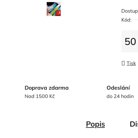
hodnoc
Dostup
produk
Kód:
je
0,0
z
50
5
Měrná
hvězdič
Tisk
Doprava zdarma
Odeslání
Nad 1500 Kč
do 24 hodin
Popis
Di