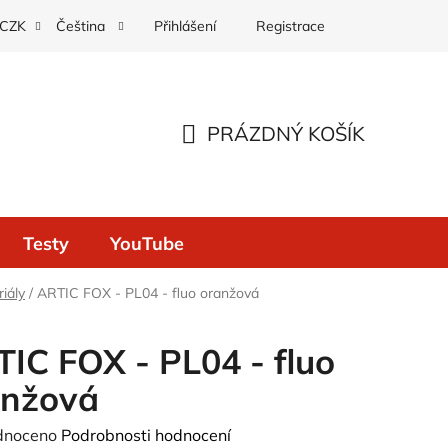
Přihlášení
Registrace
CZK
Čeština
PRÁZDNÝ KOŠÍK
NÁKUPNÍ
KOŠÍK
Testy
YouTube
iály
/
ARTIC FOX - PL04 - fluo oranžová
IC FOX - PL04 - fluo
anžová
né
dnoceno
Podrobnosti hodnocení