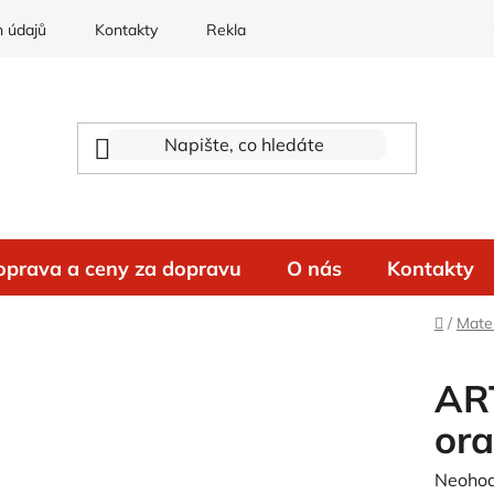
 údajů
Kontakty
Reklamace
oprava a ceny za dopravu
O nás
Kontakty
Domů
/
Mater
ART
or
Průměr
Neoho