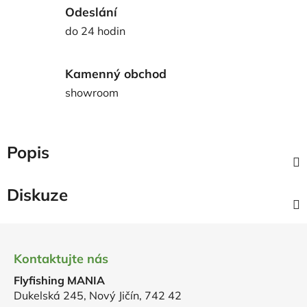
Odeslání
do 24 hodin
Kamenný obchod
showroom
Popis
Diskuze
Z
á
Kontaktujte nás
p
Flyfishing MANIA
a
Dukelská 245, Nový Jičín, 742 42
t