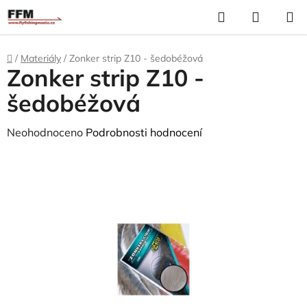
Přejít
Hledat
N
na
K
obsah
Domů
/
Materiály
/
Zonker strip Z10 - šedobéžová
Zonker strip Z10 -
šedobéžová
Průměrné
Neohodnoceno
Podrobnosti hodnocení
hodnocení
produktu
je
0,0
z
5
hvězdiček.