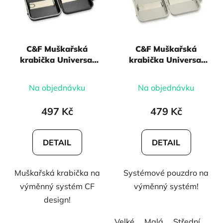
p
s
r
p
o
r
d
C&F Muškařská
C&F Muškařská
o
u
krabička Universal
krabička Universal
d
k
System Case Black
System Case Off
u
t
white
Na objednávku
Na objednávku
k
ů
t
497 Kč
479 Kč
ů
DETAIL
DETAIL
Muškařská krabička na
Systémové pouzdro na
výměnný systém CF
výměnný systém!
design!
Velké
Malá
Střední