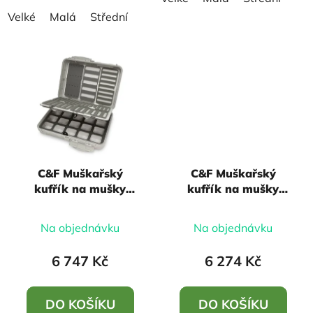
Velké
Malá
Střední
C&F Muškařský
C&F Muškařský
kufřík na mušky
kufřík na mušky
Compartments Guide
Double Sided
Boat Box
Compartments Guide
Na objednávku
Na objednávku
Boat Box
6 747 Kč
6 274 Kč
DO KOŠÍKU
DO KOŠÍKU