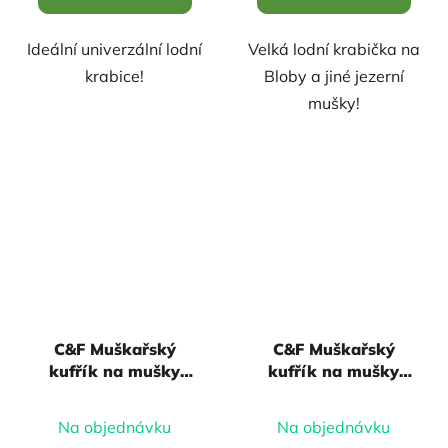
Ideální univerzální lodní
Velká lodní krabička na
krabice!
Bloby a jiné jezerní
mušky!
C&F Muškařský
C&F Muškařský
kufřík na mušky
kufřík na mušky
Grand Slam Guide
Trout Guide Box
Box incl. 12 Large
Na objednávku
Na objednávku
System Foams