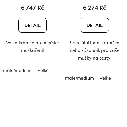
6 747 Kč
6 274 Kč
DETAIL
DETAIL
Velká krabice pro mořské
Speciální lodní krabička
muškaření!
nebo zásobník pro vaše
mušky na cesty.
malé/medium
Velké
malé/medium
Velké