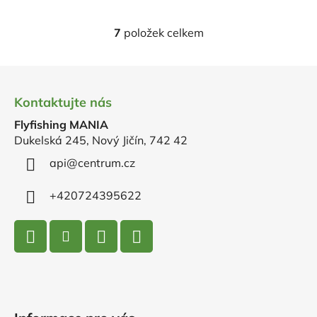
7
položek celkem
O
v
l
Z
á
á
d
Kontaktujte nás
p
a
Flyfishing MANIA
a
c
Dukelská 245, Nový Jičín, 742 42
t
í
p
í
api
@
centrum.cz
r
v
+420724395622
k
y
v
ý
p
i
s