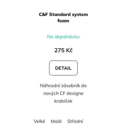
C&F Standard system
foam
Na objednávku
275 Kč
DETAIL
Náhradní zásobník do
nových CF designe
krabiček
Velké
Malá
Střední