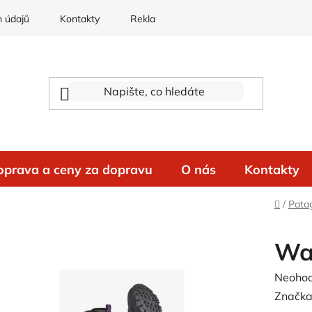
 údajů
Kontakty
Reklamace
oprava a ceny za dopravu
O nás
Kontakty
Domů
/
Pata
Wad
Průměr
Neoho
hodnoc
Značka