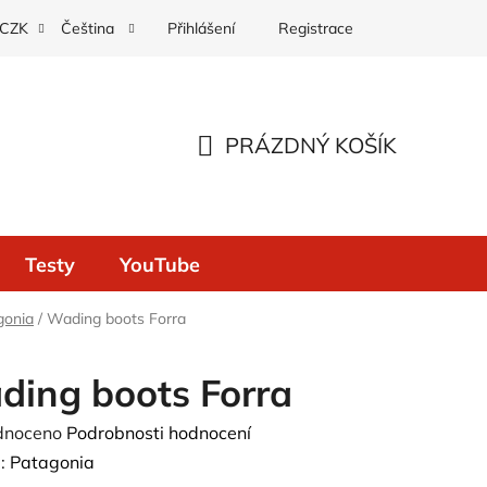
Přihlášení
Registrace
CZK
Čeština
PRÁZDNÝ KOŠÍK
NÁKUPNÍ
KOŠÍK
Testy
YouTube
gonia
/
Wading boots Forra
ing boots Forra
né
dnoceno
Podrobnosti hodnocení
ení
:
Patagonia