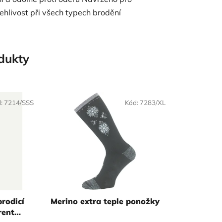
lehlivost při všech typech brodění
odukty
d:
7214/SSS
Kód:
7283/XL
rodicí
Merino extra teple ponožky