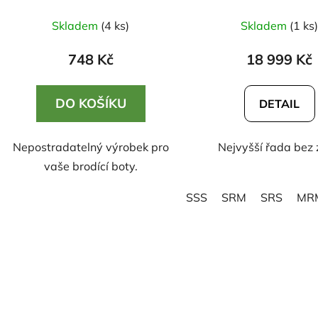
Expedition Waders 
green
Skladem
(4 ks)
Skladem
(1 ks
748 Kč
18 999 Kč
DO KOŠÍKU
DETAIL
Nepostradatelný výrobek pro
Nejvyšší řada bez 
vaše brodící boty.
SSS
SRM
SRS
MR