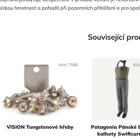
nízkou hmotnost a pohodlí při pozemních přiblížení a pro spo
Související pr
Kód:
7586
Kó
VISION Tungstenové hřeby
Patagonia Pánské b
kalhoty Swiftcurrent