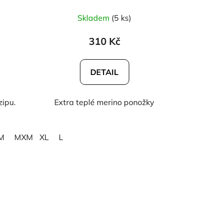
- Basin
)
Skladem
(5 ks)
310 Kč
DETAIL
zipu.
Extra teplé merino ponožky
M
MXM
XL
MSM
L
MRL
MLM
MRS
MLL
LLM
LSM