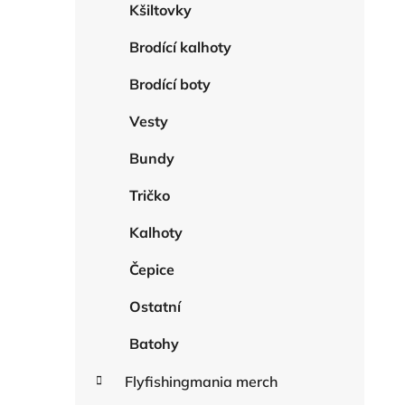
r
Kšiltovky
n
i
n
e
Brodící kalhoty
í
Brodící boty
p
a
Vesty
n
e
Bundy
l
Tričko
Kalhoty
Čepice
Ostatní
Batohy
Flyfishingmania merch