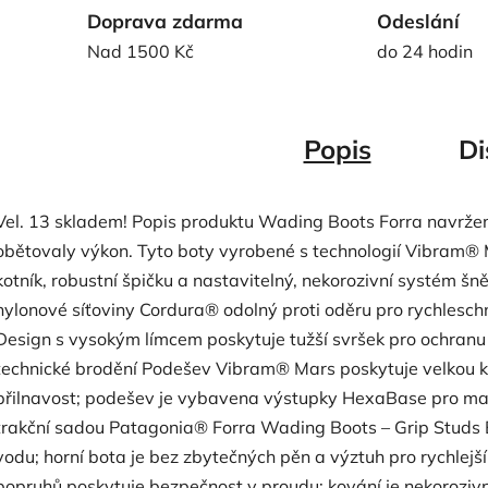
Doprava zdarma
Odeslání
Nad 1500 Kč
do 24 hodin
Popis
Di
Vel. 13 skladem! Popis produktu Wading Boots Forra navržené 
obětovaly výkon. Tyto boty vyrobené s technologií Vibram® M
kotník, robustní špičku a nastavitelný, nekorozivní systém šn
nylonové síťoviny Cordura® odolný proti oděru pro rychlesch
Design s vysokým límcem poskytuje tužší svršek pro ochranu ko
technické brodění Podešev Vibram® Mars poskytuje velkou ko
přilnavost; podešev je vybavena výstupky HexaBase pro maxim
trakční sadou Patagonia® Forra Wading Boots – Grip Studs Bo
vodu; horní bota je bez zbytečných pěn a výztuh pro rychlejš
popruhů poskytuje bezpečnost v proudu; kování je nekorozivn