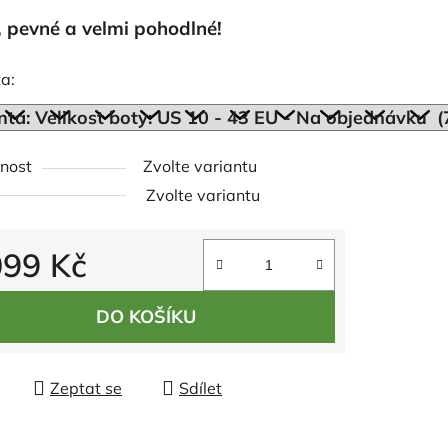
tu
, pevné a velmi pohodlné!
a:
ek.
nost
Zvolte variantu
Zvolte variantu
099 Kč
 cena:
DO KOŠÍKU
Zeptat se
Sdílet