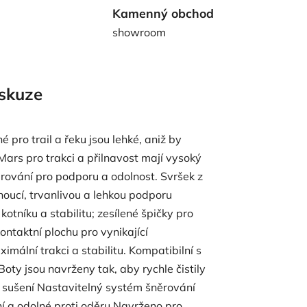
Kamenný obchod
showroom
skuze
pro trail a řeku jsou lehké, aniž by
ars pro trakci a přilnavost mají vysoký
ěrování pro podporu a odolnost. Svršek z
noucí, trvanlivou a lehkou podporu
tníku a stabilitu; zesílené špičky pro
ntaktní plochu pro vynikající
ální trakci a stabilitu. Kompatibilní s
ty jsou navrženy tak, aby rychle čistily
í sušení Nastavitelný systém šněrování
í a odolné proti oděru Navrženo pro