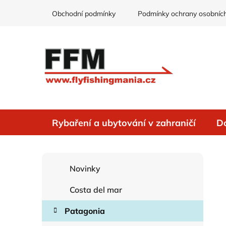
Přejít
Obchodní podmínky
Podmínky ochrany osobních
na
obsah
Rybaření a ubytování v zahraničí
D
P
K
Přeskočit
Novinky
o
a
kategorie
s
t
Costa del mar
e
t
g
r
Patagonia
o
a