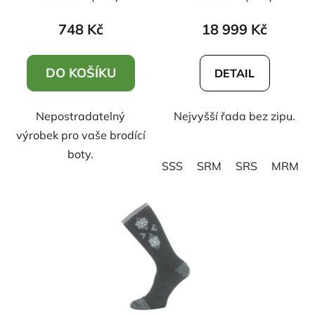
Basin green
748 Kč
18 999 Kč
DO KOŠÍKU
DETAIL
Nepostradatelný
Nejvyšší řada bez zipu.
výrobek pro vaše brodící
boty.
SSS
SRM
SRS
MRM