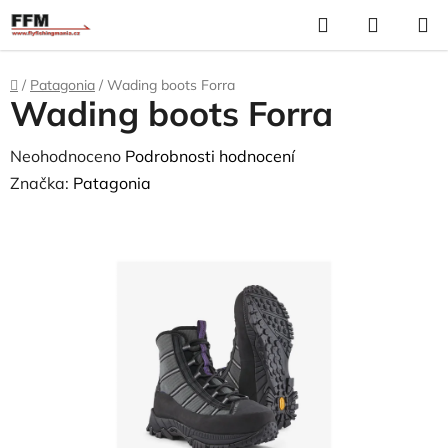
Přejít
Hledat
N
na
K
obsah
Domů
/
Patagonia
/
Wading boots Forra
Wading boots Forra
Průměrné
Neohodnoceno
Podrobnosti hodnocení
hodnocení
Značka:
Patagonia
produktu
je
0,0
z
5
hvězdiček.