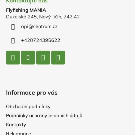
Kontaktujte nás
p
Flyfishing MANIA
a
Dukelská 245, Nový Jičín, 742 42
t
í
api
@
centrum.cz
+420724395622
Informace pro vás
Obchodní podmínky
Podmínky ochrany osobních údajů
Kontakty
Reklamace