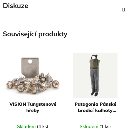
Diskuze
Související produkty
VISION Tungstenové
Patagonia Pánské
hřeby
brodicí kalhoty
Swiftcurrent
Expedition Waders -
Skladem
(4 ks)
Skladem
(1 ks)