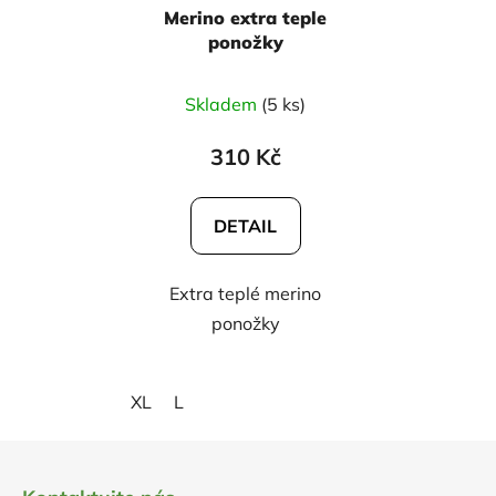
Merino extra teple
ponožky
Skladem
(5 ks)
310 Kč
DETAIL
Extra teplé merino
ponožky
XL
L
Z
á