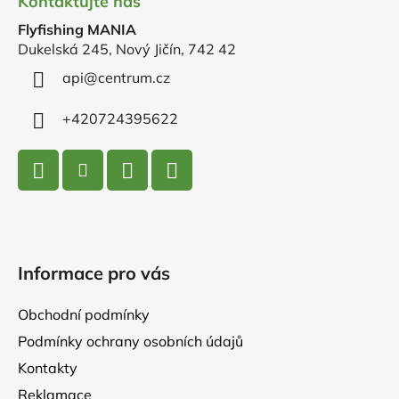
Kontaktujte nás
p
Flyfishing MANIA
a
Dukelská 245, Nový Jičín, 742 42
t
í
api
@
centrum.cz
+420724395622
Informace pro vás
Obchodní podmínky
Podmínky ochrany osobních údajů
Kontakty
Reklamace