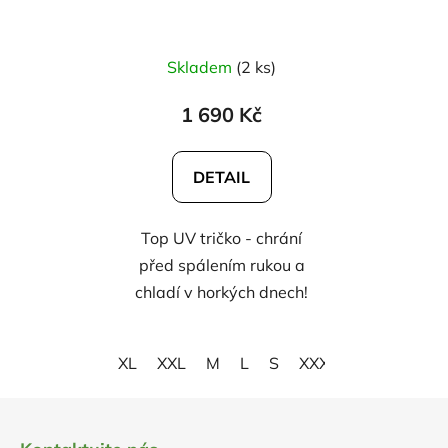
Průměrné
Skladem
(2 ks)
hodnocení
produktu
1 690 Kč
je
5,0
DETAIL
z
5
Top UV tričko - chrání
hvězdiček.
před spálením rukou a
chladí v horkých dnech!
XL
XXL
M
L
S
XXXL
Z
á