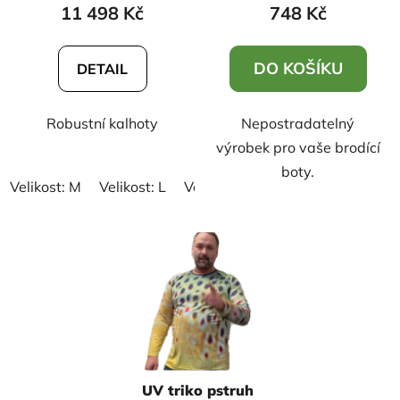
11 498 Kč
748 Kč
DO KOŠÍKU
DETAIL
Robustní kalhoty
Nepostradatelný
výrobek pro vaše brodící
boty.
Velikost: M
Velikost: L
Velikost: XL
Velikost: XXL
Vel
UV triko pstruh