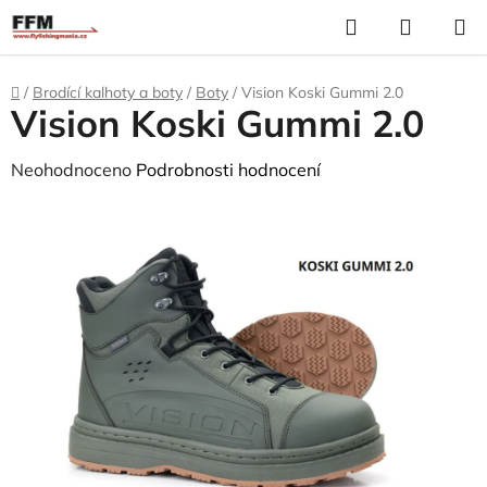
Přejít
Hledat
N
na
K
obsah
Domů
/
Brodící kalhoty a boty
/
Boty
/
Vision Koski Gummi 2.0
Vision Koski Gummi 2.0
Průměrné
Neohodnoceno
Podrobnosti hodnocení
hodnocení
produktu
je
0,0
z
5
hvězdiček.