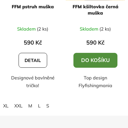
FFM pstruh muška
FFM kšiltovka černá
muška
Průměrné
Skladem
(2 ks)
Skladem
(2 ks)
hodnocení
produktu
590 Kč
590 Kč
je
5,0
DO KOŠÍKU
DETAIL
z
5
Designové bavlněné
Top design
hvězdiček.
tričko!
Flyfishingmania
XL
XXL
M
L
S
Z
á