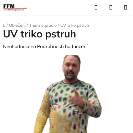
Přejít
Hledat
N
na
K
obsah
Domů
/
Oblečení
/
Thermo prádlo
/
UV triko pstruh
UV triko pstruh
Průměrné
Neohodnoceno
Podrobnosti hodnocení
hodnocení
produktu
je
0,0
z
5
hvězdiček.