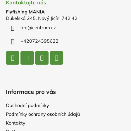
Kontaktujte nás
p
Flyfishing MANIA
a
Dukelská 245, Nový Jičín, 742 42
t
í
api
@
centrum.cz
+420724395622
Informace pro vás
Obchodní podmínky
Podmínky ochrany osobních údajů
Kontakty