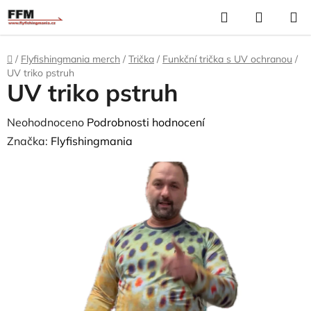
Přejít
Hledat
N
na
K
obsah
Domů
/
Flyfishingmania merch
/
Trička
/
Funkční trička s UV ochranou
/
UV triko pstruh
UV triko pstruh
Průměrné
Neohodnoceno
Podrobnosti hodnocení
hodnocení
Značka:
Flyfishingmania
produktu
je
0,0
z
5
hvězdiček.