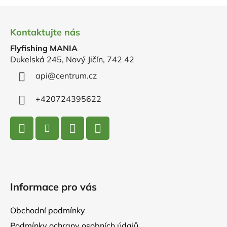
Z
á
Kontaktujte nás
p
Flyfishing MANIA
a
Dukelská 245, Nový Jičín, 742 42
t
í
api
@
centrum.cz
+420724395622
Informace pro vás
Obchodní podmínky
Podmínky ochrany osobních údajů