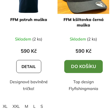
FFM pstruh muška
FFM kšiltovka černá
muška
Průměrné
Skladem
(2 ks)
Skladem
(2 ks)
hodnocení
produktu
590 Kč
590 Kč
je
5,0
DO KOŠÍKU
DETAIL
z
5
Designové bavlněné
Top design
hvězdiček.
tričko!
Flyfishingmania
XL
XXL
M
L
S