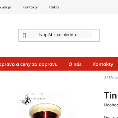
 údajů
Kontakty
Reklamace
oprava a ceny za dopravu
O nás
Kontakty
Domů
/
Mater
Tin
Průměr
Neoho
hodnoc
Dostup