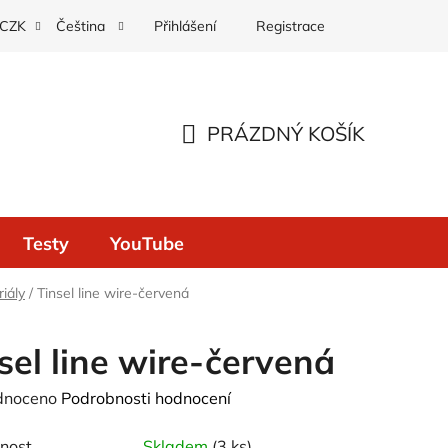
Přihlášení
Registrace
CZK
Čeština
PRÁZDNÝ KOŠÍK
NÁKUPNÍ
KOŠÍK
Testy
YouTube
iály
/
Tinsel line wire-červená
sel line wire-červená
né
dnoceno
Podrobnosti hodnocení
ení
nost
Skladem
(3 ks)