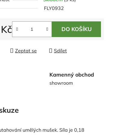
tu
FLY0932
 Kč
DO KOŠÍKU
 cena:
ek.
Zeptat se
Sdílet
Kamenný obchod
showroom
skuze
 utahování umělých mušek. Síla je 0,18