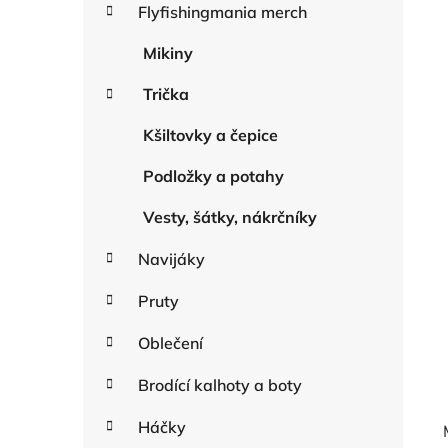
r
Flyfishingmania merch
n
i
n
e
Mikiny
í
Trička
p
a
Kšiltovky a čepice
n
e
Podložky a potahy
l
Vesty, šátky, nákrčníky
Navijáky
Pruty
Oblečení
Brodící kalhoty a boty
Háčky