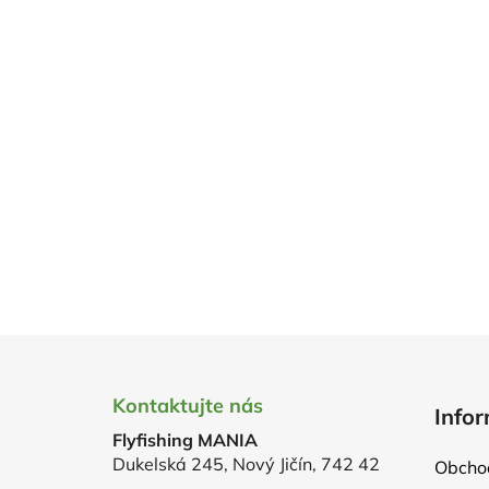
Z
á
Kontaktujte nás
Infor
p
Flyfishing MANIA
a
Dukelská 245, Nový Jičín, 742 42
Obcho
t