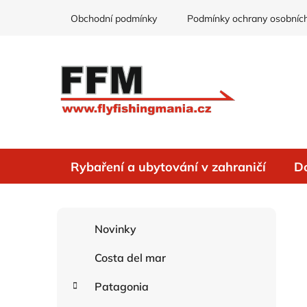
Přejít
Obchodní podmínky
Podmínky ochrany osobních
na
obsah
Rybaření a ubytování v zahraničí
D
P
K
Přeskočit
Novinky
o
a
kategorie
s
t
Costa del mar
e
t
g
r
Patagonia
o
a