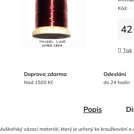
produk
Kód:
je
0,0
z
42
5
Měrná
hvězdič
Tisk
Doprava zdarma
Odeslání
Nad 1500 Kč
do 24 hodin
Popis
Di
Muškařský vázací materiál, který je určený ke kroužkování a