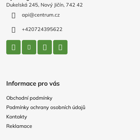
a
Dukelská 245, Nový Jičín, 742 42
t
í
api
@
centrum.cz
+420724395622
Informace pro vás
Obchodní podmínky
Podmínky ochrany osobních údajů
Kontakty
Reklamace