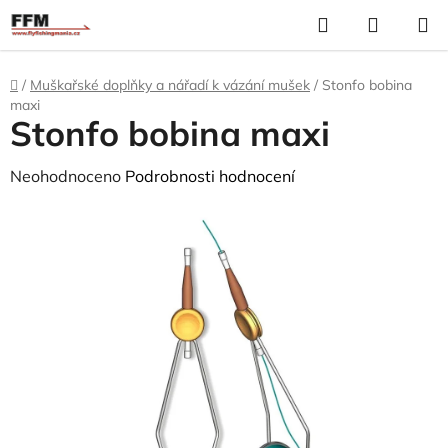
Přejít
Hledat
N
na
K
obsah
Domů
/
Muškařské doplňky a nářadí k vázání mušek
/
Stonfo bobina
maxi
Stonfo bobina maxi
Průměrné
Neohodnoceno
Podrobnosti hodnocení
hodnocení
produktu
je
0,0
z
5
hvězdiček.