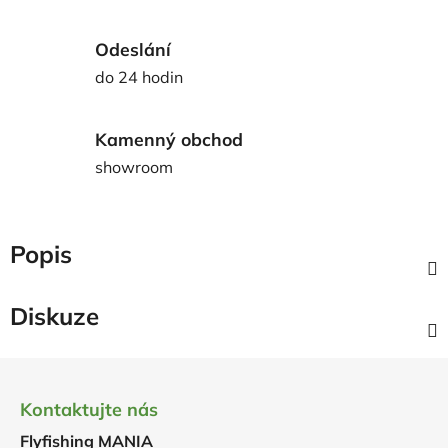
Odeslání
do 24 hodin
Kamenný obchod
showroom
Popis
Diskuze
Z
á
Kontaktujte nás
p
Flyfishing MANIA