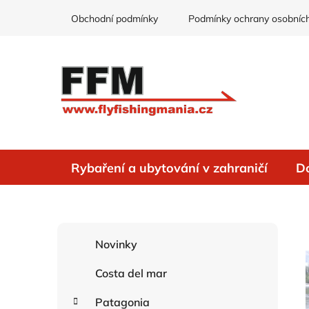
Přejít
Obchodní podmínky
Podmínky ochrany osobních
na
obsah
Rybaření a ubytování v zahraničí
D
P
K
Přeskočit
Novinky
o
a
kategorie
s
t
Costa del mar
e
t
g
r
Patagonia