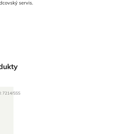
vodcovský servis.
odukty
d:
7214/SSS