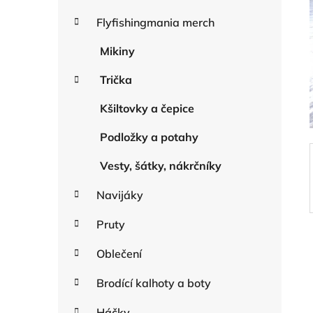
o
a
r
Flyfishingmania merch
n
i
n
e
Mikiny
í
Trička
p
a
Kšiltovky a čepice
n
e
Podložky a potahy
l
Vesty, šátky, nákrčníky
Navijáky
Pruty
Oblečení
Brodící kalhoty a boty
Háčky