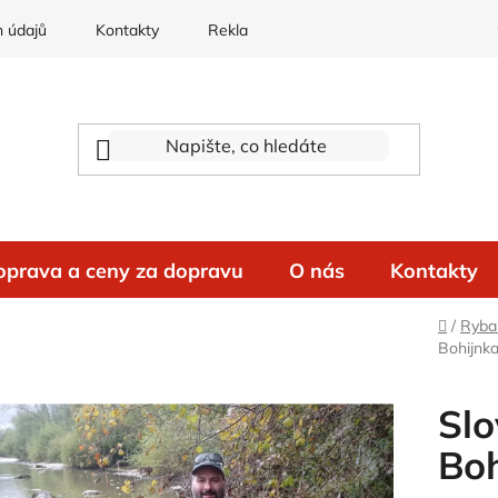
 údajů
Kontakty
Reklamace
oprava a ceny za dopravu
O nás
Kontakty
Domů
/
Rybař
Bohijnk
Slo
Boh