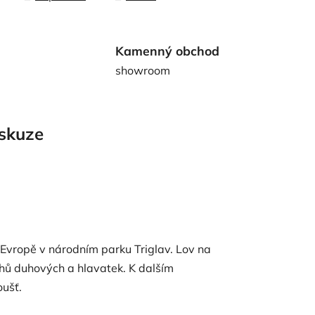
Kamenný obchod
showroom
skuze
 Evropě v národním parku Triglav. Lov na
hů duhových a hlavatek. K dalším
loušť.