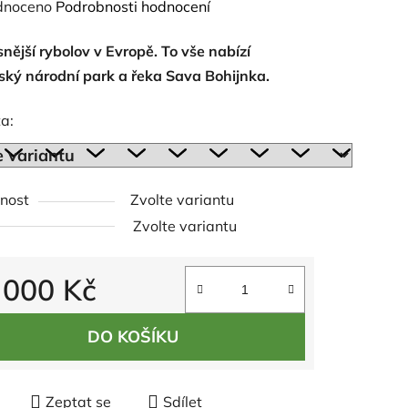
né
dnoceno
Podrobnosti hodnocení
ení
nější rybolov v Evropě. To vše nabízí
tu
vský národní park a řeka Sava Bohijnka.
a:
ek.
nost
Zvolte variantu
Zvolte variantu
 000 Kč
 cena:
DO KOŠÍKU
Zeptat se
Sdílet