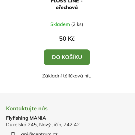
FLOSS LINE -
ořechová
Skladem
(2 ks)
50 Kč
DO KOŠÍKU
Základní tělíčková nit.
Z
á
Kontaktujte nás
p
Flyfishing MANIA
a
Dukelská 245, Nový Jičín, 742 42
t
api
@
centrum.cz