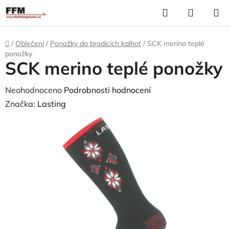
Přejít
Hledat
N
na
K
obsah
Domů
/
Oblečení
/
Ponožky do brodících kalhot
/
SCK merino teplé
ponožky
SCK merino teplé ponožky
Průměrné
Neohodnoceno
Podrobnosti hodnocení
hodnocení
Značka:
Lasting
produktu
je
0,0
z
5
hvězdiček.