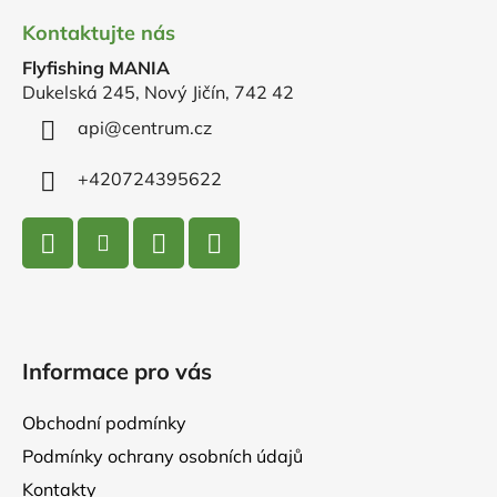
á
Kontaktujte nás
p
Flyfishing MANIA
a
Dukelská 245, Nový Jičín, 742 42
t
í
api
@
centrum.cz
+420724395622
Informace pro vás
Obchodní podmínky
Podmínky ochrany osobních údajů
Kontakty