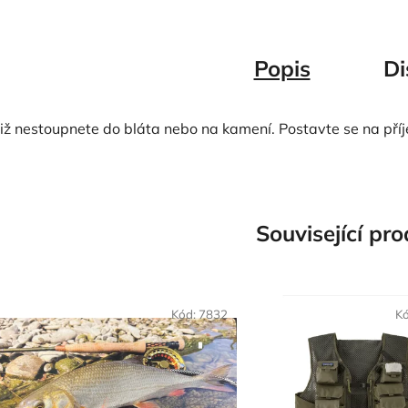
Popis
Di
Již nestoupnete do bláta nebo na kamení. Postavte se na p
Související pr
Kód:
7832
K