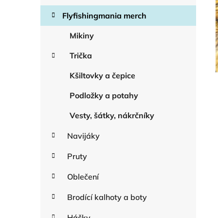
o
a
r
Flyfishingmania merch
n
i
n
e
Mikiny
í
Trička
p
a
Kšiltovky a čepice
n
e
Podložky a potahy
l
Vesty, šátky, nákrčníky
Navijáky
Pruty
Oblečení
Brodící kalhoty a boty
Háčky