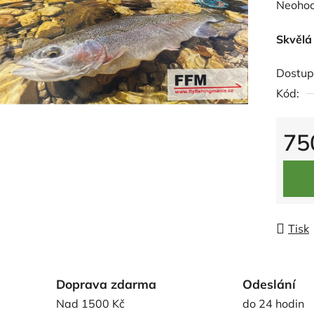
Průměr
Neoho
hodnoc
Skvělá
produk
je
Dostup
0,0
Kód:
z
5
75
hvězdič
Měrná
Tisk
Doprava zdarma
Odeslání
Nad 1500 Kč
do 24 hodin