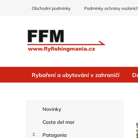
Přejít
Obchodní podmínky
Podmínky ochrany osobních
na
obsah
Rybaření a ubytování v zahraničí
D
P
K
Přeskočit
Novinky
o
a
kategorie
s
t
Costa del mar
e
t
g
r
Patagonia