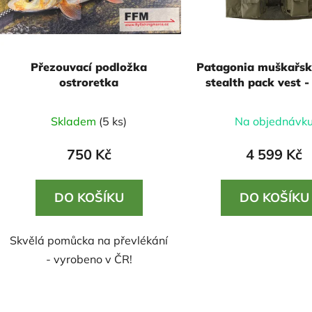
Přezouvací podložka
Patagonia muškařsk
ostroretka
stealth pack vest -
Green, vel. XL/
Průměrné
Skladem
(5 ks)
Na objednávk
hodnocení
produktu
750 Kč
4 599 Kč
je
5,0
DO KOŠÍKU
DO KOŠÍKU
z
5
Skvělá pomůcka na převlékání
hvězdiček.
- vyrobeno v ČR!