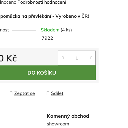
né
dnoceno
Podrobnosti hodnocení
ení
 pomůcka na převlékání - Vyrobeno v ČR!
tu
nost
Skladem
(4 ks)
7922
0 Kč
ek.
 cena:
DO KOŠÍKU
Zeptat se
Sdílet
Kamenný obchod
showroom