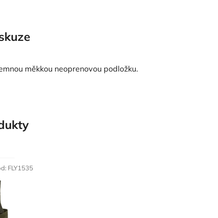
skuze
říjemnou měkkou neoprenovou podložku.
odukty
ód:
FLY1535