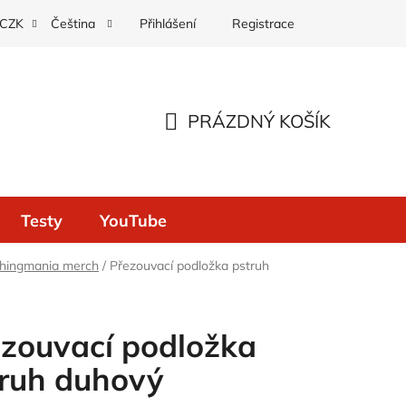
Přihlášení
Registrace
CZK
Čeština
PRÁZDNÝ KOŠÍK
NÁKUPNÍ
KOŠÍK
Testy
YouTube
ishingmania merch
/
Přezouvací podložka pstruh
zouvací podložka
ruh duhový