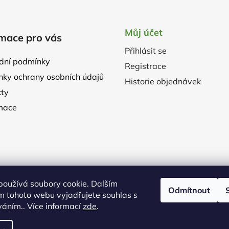
Můj účet
mace pro vás
Přihlásit se
dní podmínky
Registrace
ky ochrany osobních údajů
Historie objednávek
ty
mace
používá soubory cookie. Dalším
Odmítnout
m tohoto webu vyjadřujete souhlas s
íváním.. Více informací
zde
.