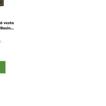
á vesta
 Basin
XXL
u