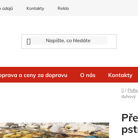
 údajů
Kontakty
Reklamace
oprava a ceny za dopravu
O nás
Kontakty
Domů
/
Flyf
duhový
Pře
pst