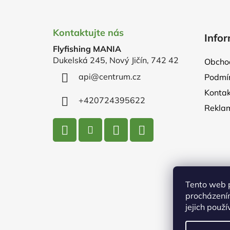
Z
á
Kontaktujte nás
Infor
p
Flyfishing MANIA
a
Dukelská 245, Nový Jičín, 742 42
Obcho
t
api
@
centrum.cz
Podmín
í
Kontak
+420724395622
Rekla
Tento web 
procházení
jejich použ