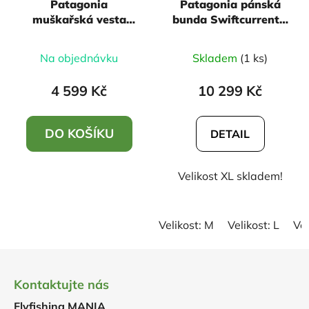
Patagonia
Patagonia pánská
muškařská vesta
bunda Swiftcurrent®
stealth pack vest -
Wading Jacket -
Basin Green, vel.
Forge grey
Na objednávku
Skladem
(1 ks)
XL/XXL
4 599 Kč
10 299 Kč
DO KOŠÍKU
DETAIL
Velikost XL skladem!
Velikost: M
Velikost: L
Vel
Z
á
Kontaktujte nás
p
Flyfishing MANIA