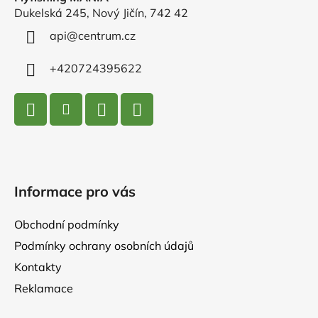
a
Dukelská 245, Nový Jičín, 742 42
t
í
api
@
centrum.cz
+420724395622
Informace pro vás
Obchodní podmínky
Podmínky ochrany osobních údajů
Kontakty
Reklamace