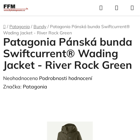
Přejít
Hledat
N
na
K
obsah
Domů
/
Patagonia
/
Bundy
/
Patagonia Pánská bunda Swiftcurrent®
Wading Jacket - River Rock Green
Patagonia Pánská bunda
Swiftcurrent® Wading
Jacket - River Rock Green
Průměrné
Neohodnoceno
Podrobnosti hodnocení
hodnocení
Značka:
Patagonia
produktu
je
0,0
z
5
hvězdiček.