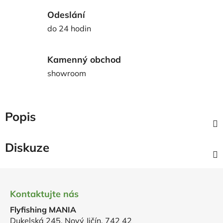
Odeslání
do 24 hodin
Kamenný obchod
showroom
Popis
Diskuze
Z
á
Kontaktujte nás
p
Flyfishing MANIA
a
Dukelská 245, Nový Jičín, 742 42