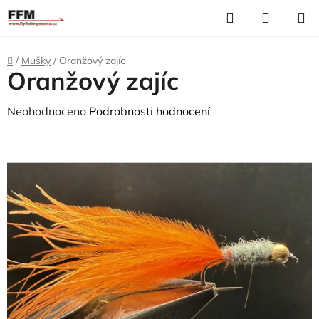
Přejít
Hledat
N
na
K
obsah
Domů
/
Mušky
/
Oranžový zajíc
Oranžový zajíc
Průměrné
Neohodnoceno
Podrobnosti hodnocení
hodnocení
produktu
je
0,0
z
5
hvězdiček.