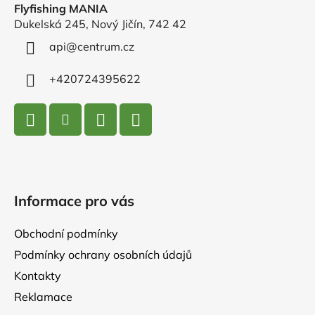
Flyfishing MANIA
a
Dukelská 245, Nový Jičín, 742 42
t
í
api
@
centrum.cz
+420724395622
Informace pro vás
Obchodní podmínky
Podmínky ochrany osobních údajů
Kontakty
Reklamace