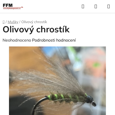
Přejít
Hledat
N
na
K
obsah
Domů
/
Mušky
/
Olivový chrostík
Olivový chrostík
Průměrné
Neohodnoceno
Podrobnosti hodnocení
hodnocení
produktu
je
0,0
z
5
hvězdiček.