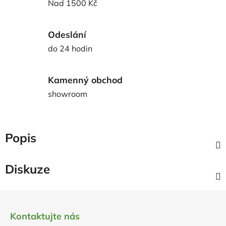
Nad 1500 Kč
Odeslání
do 24 hodin
Kamenný obchod
showroom
Popis
Diskuze
Z
á
Kontaktujte nás
p