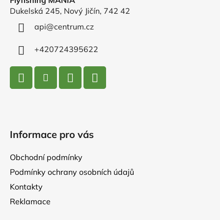
Flyfishing MANIA
a
Dukelská 245, Nový Jičín, 742 42
t
í
api
@
centrum.cz
+420724395622
Informace pro vás
Obchodní podmínky
Podmínky ochrany osobních údajů
Kontakty
Reklamace