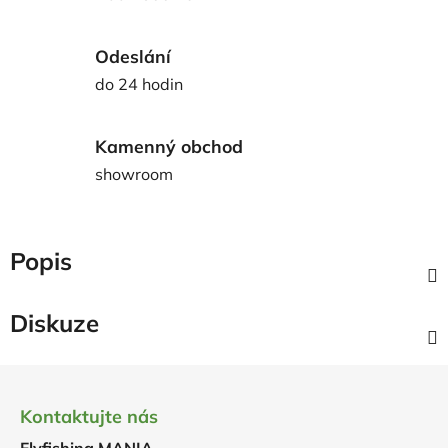
Odeslání
do 24 hodin
Kamenný obchod
showroom
Popis
Diskuze
Z
á
Kontaktujte nás
p