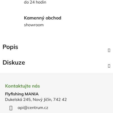
do 24 hodin
Kamenný obchod
showroom
Popis
Diskuze
Z
á
Kontaktujte nás
p
Flyfishing MANIA
a
Dukelská 245, Nový Jičín, 742 42
t
í
api
@
centrum.cz