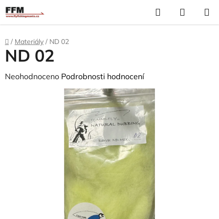
Přejít
Hledat
N
na
K
obsah
Domů
/
Materiály
/
ND 02
ND 02
Průměrné
Neohodnoceno
Podrobnosti hodnocení
hodnocení
produktu
je
0,0
z
5
hvězdiček.