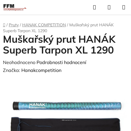
Přejít
Hledat
N
na
K
obsah
Domů
/
Pruty
/
HANAK COMPETITION
/
Muškařský prut HANÁK
Superb Tarpon XL 1290
Muškařský prut HANÁK
Superb Tarpon XL 1290
Průměrné
Neohodnoceno
Podrobnosti hodnocení
hodnocení
Značka:
Hanakcompetition
produktu
je
0,0
z
5
hvězdiček.