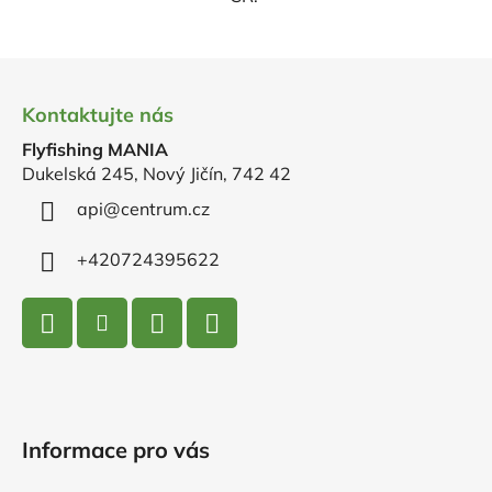
Z
á
Kontaktujte nás
p
Flyfishing MANIA
a
Dukelská 245, Nový Jičín, 742 42
t
í
api
@
centrum.cz
+420724395622
Informace pro vás