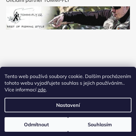
Oficiální partner TOMMI-FLY
Tento web používá soubory cookie. Dalším procházením
tohoto webu vyjadřujete souhlas s jejich používáním..
Více informací
zde
.
Nastavení
Vytvořil Shoptet
Odmítnout
Souhlasím
Copyright 2026
Flyfishingmania
. Všechna práva
vyhrazena.