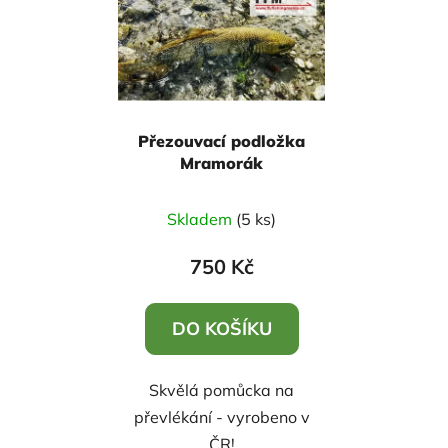
Přezouvací podložka
Mramorák
Průměrné
Skladem
(5 ks)
hodnocení
produktu
750 Kč
je
5,0
DO KOŠÍKU
z
5
Skvělá pomůcka na
hvězdiček.
převlékání - vyrobeno v
ČR!