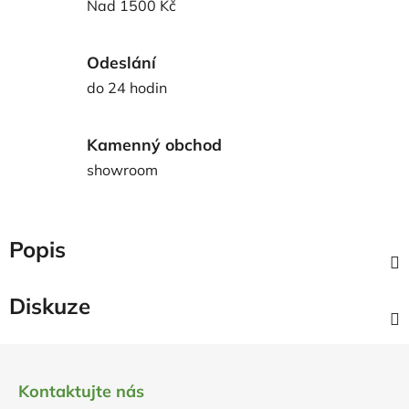
Nad 1500 Kč
Odeslání
do 24 hodin
Kamenný obchod
showroom
Popis
Diskuze
Z
á
Kontaktujte nás
p