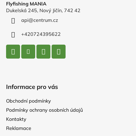
Flyfishing MANIA
a
Dukelská 245, Nový Jičín, 742 42
t
í
api
@
centrum.cz
+420724395622
Informace pro vás
Obchodní podmínky
Podmínky ochrany osobních údajů
Kontakty
Reklamace