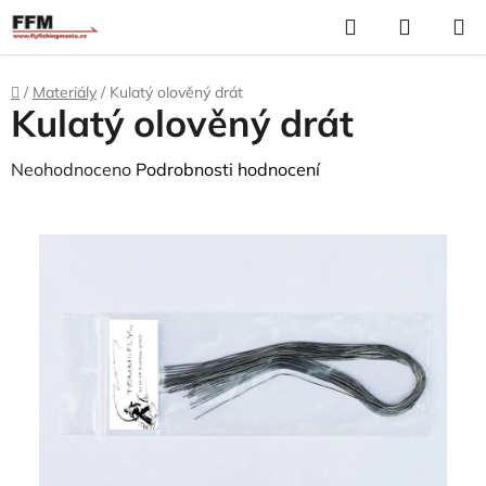
Přejít
Hledat
N
na
K
obsah
Domů
/
Materiály
/
Kulatý olověný drát
Kulatý olověný drát
Průměrné
Neohodnoceno
Podrobnosti hodnocení
hodnocení
produktu
je
0,0
z
5
hvězdiček.