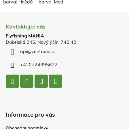
barva: Hnědá
barva: Modrá
barva: Olivová
barva: 
Z
á
Kontaktujte nás
p
Flyfishing MANIA
a
Dukelská 245, Nový Jičín, 742 42
t
í
api
@
centrum.cz
+420724395622
Informace pro vás
Obchodní podmínky