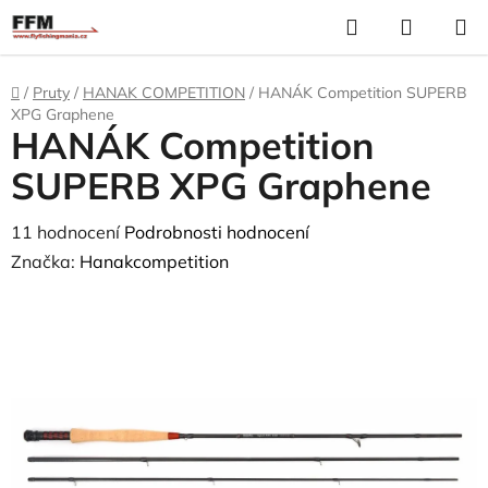
Přejít
Hledat
N
na
K
obsah
Domů
/
Pruty
/
HANAK COMPETITION
/
HANÁK Competition SUPERB
XPG Graphene
HANÁK Competition
SUPERB XPG Graphene
Průměrné
11 hodnocení
Podrobnosti hodnocení
hodnocení
Značka:
Hanakcompetition
produktu
je
4,4
z
5
hvězdiček.