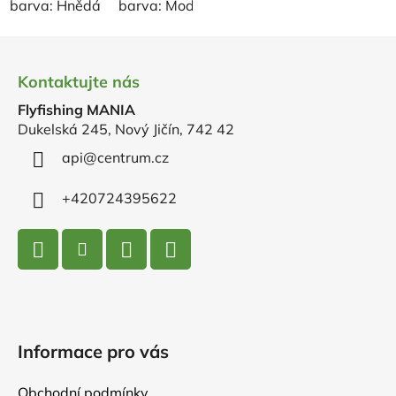
barva: Hnědá
barva: Modrá
barva: Olivová
barva: 
Z
á
Kontaktujte nás
p
Flyfishing MANIA
a
Dukelská 245, Nový Jičín, 742 42
t
í
api
@
centrum.cz
+420724395622
Informace pro vás
Obchodní podmínky