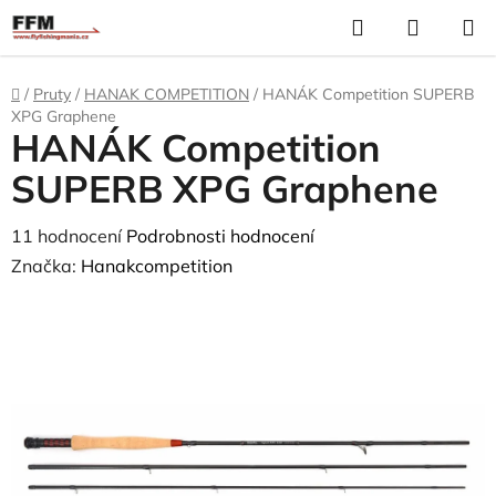
Přejít
Hledat
N
na
K
obsah
Domů
/
Pruty
/
HANAK COMPETITION
/
HANÁK Competition SUPERB
XPG Graphene
HANÁK Competition
SUPERB XPG Graphene
Průměrné
11 hodnocení
Podrobnosti hodnocení
hodnocení
Značka:
Hanakcompetition
produktu
je
4,4
z
5
hvězdiček.