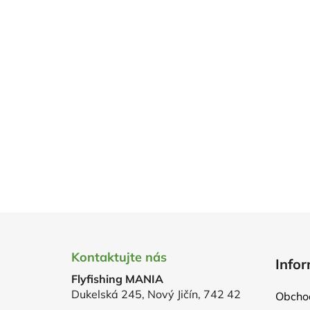
Z
á
Kontaktujte nás
Infor
p
Flyfishing MANIA
a
Dukelská 245, Nový Jičín, 742 42
Obcho
t