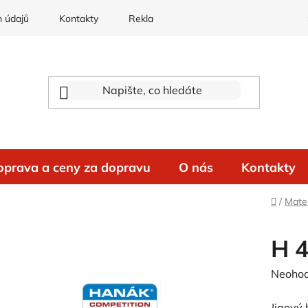
 údajů
Kontakty
Reklamace
oprava a ceny za dopravu
O nás
Kontakty
Domů
/
Mater
H 
Průměr
Neoho
hodnoc
Jigový