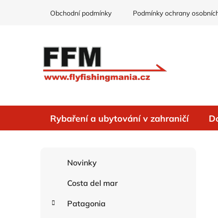
Přejít
Obchodní podmínky
Podmínky ochrany osobních
na
obsah
Rybaření a ubytování v zahraničí
D
P
K
Přeskočit
Novinky
o
a
kategorie
s
t
Costa del mar
e
t
g
r
Patagonia
o
a