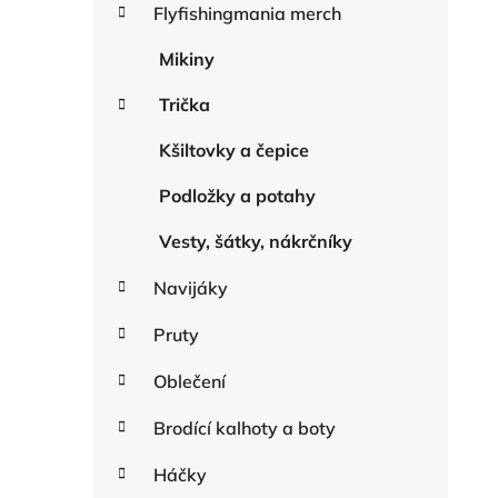
r
Flyfishingmania merch
n
i
n
e
Mikiny
í
Trička
p
a
Kšiltovky a čepice
n
e
Podložky a potahy
l
Vesty, šátky, nákrčníky
Navijáky
Pruty
Oblečení
Brodící kalhoty a boty
Háčky