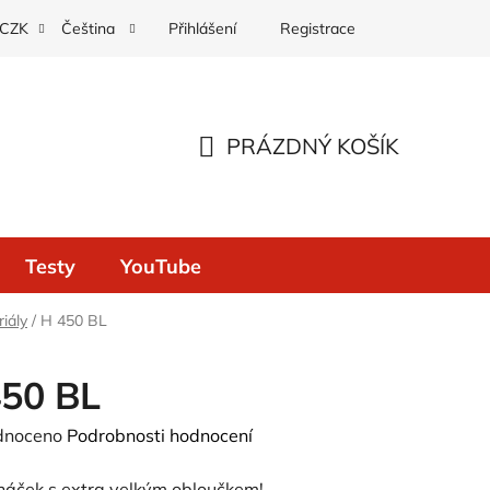
Přihlášení
Registrace
CZK
Čeština
PRÁZDNÝ KOŠÍK
NÁKUPNÍ
KOŠÍK
Testy
YouTube
iály
/
H 450 BL
450 BL
né
dnoceno
Podrobnosti hodnocení
ení
 háček s extra velkým obloučkem!