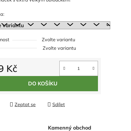
tu
a:
nost
Zvolte variantu
ek.
Zvolte variantu
9 Kč
 cena:
DO KOŠÍKU
Zeptat se
Sdílet
Kamenný obchod