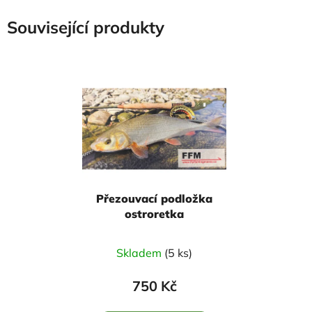
Související produkty
Přezouvací podložka
ostroretka
Průměrné
Skladem
(5 ks)
hodnocení
produktu
750 Kč
je