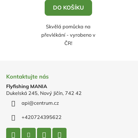
5,0
DO KOŠÍKU
z
5
Skvělá pomůcka na
hvězdiček.
převlékání - vyrobeno v
ČR!
Z
á
Kontaktujte nás
p
Flyfishing MANIA
a
Dukelská 245, Nový Jičín, 742 42
t
í
api
@
centrum.cz
+420724395622