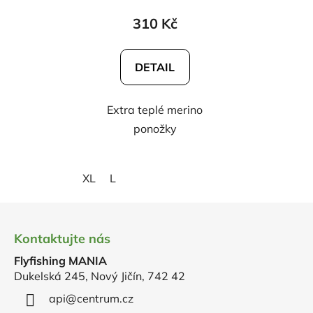
310 Kč
DETAIL
Extra teplé merino
ponožky
XL
L
Z
á
Kontaktujte nás
p
Flyfishing MANIA
a
Dukelská 245, Nový Jičín, 742 42
t
í
api
@
centrum.cz