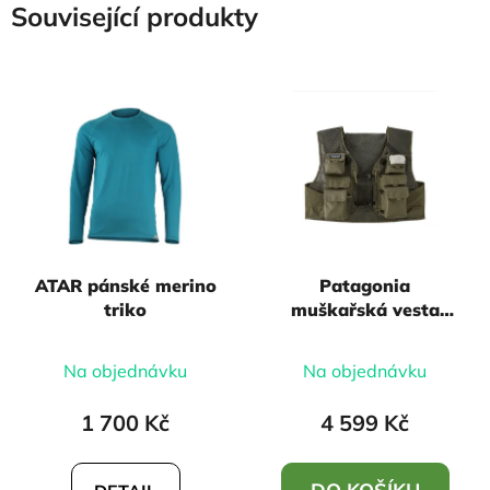
Související produkty
ATAR pánské merino
Patagonia
triko
muškařská vesta
stealth pack vest -
Basin Green, vel.
Na objednávku
Na objednávku
XL/XXL
1 700 Kč
4 599 Kč