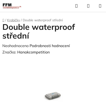
Přejít
Hledat
N
na
K
obsah
Domů
/
Krabičky
/
Double waterproof střední
Double waterproof
střední
Průměrné
Neohodnoceno
Podrobnosti hodnocení
hodnocení
Značka:
Hanakcompetition
produktu
je
0,0
z
5
hvězdiček.